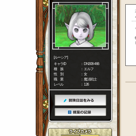
[ルーシア]
キャラID
： DN308-466
種 族
： エルフ
性 別
： 女
職 業
： 魔法戦士
レベル
： 126