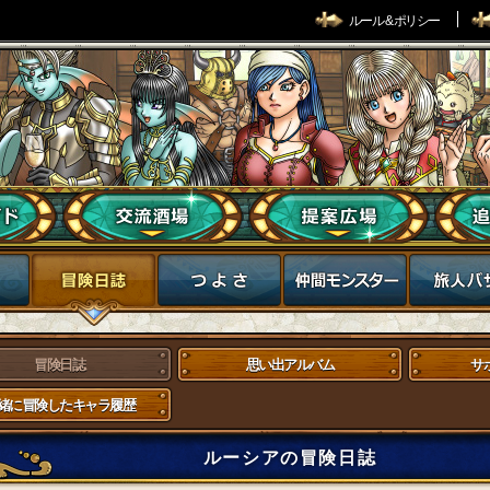
ルール & ポリシー
冒険日誌
思い出アルバム
サ
緒に冒険したキャラ履歴
ルーシアの冒険日誌