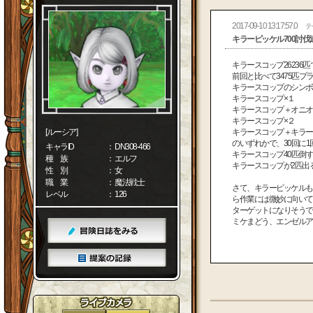
2017-09-10 13:17:57.0
テ
キラーピッケル700討
キラースコップ26236
前回と比べて3475匹
キラースコップのシンボ
キラースコップ×１
キラースコップ＋オニオ
キラースコップ×２
[ルーシア]
キラースコップ＋キラー
のいずれかで、30回に
キャラID
： DN308-466
キラースコップ40匹倒
種 族
： エルフ
キラースコップが2匹出
性 別
： 女
職 業
： 魔法戦士
さて、キラーピッケルも
レベル
： 126
ら作業には微妙に向いて
ターゲットになりそうで
ミケまどう、エンゼルア