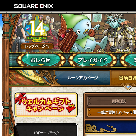
ルーシアのページ
冒険日誌
一緒に冒険したキャラ履
ビギナーズラック