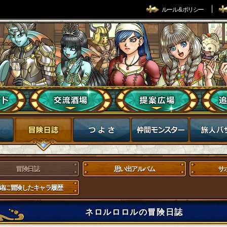
ルール & ポリシー
冒険日誌
思い出アルバム
サ
緒に冒険したキャラ履歴
ネロルロロルの冒険日誌