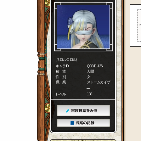
[ネロルロロル]
キャラID
： QD811-136
種 族
： 人間
性 別
： 女
職 業
： ストームカイザ
ー
レベル
： 133