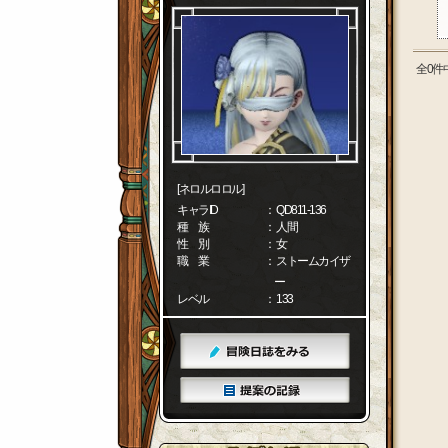
全0件
[ネロルロロル]
キャラID
： QD811-136
種 族
： 人間
性 別
： 女
職 業
： ストームカイザ
ー
レベル
： 133