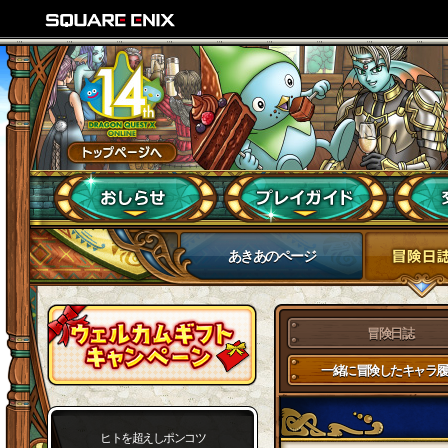
あきあのページ
冒険日誌
一緒に冒険したキャラ履
ヒトを超えしポンコツ