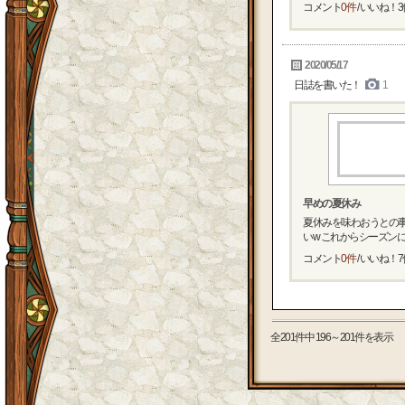
コメント
0件
/ いいね！
3
2020/05/17
日誌を書いた！
1
早めの夏休み
夏休みを味わおうとの
いw これからシーズンに
コメント
0件
/ いいね！
7
全201件中 196～201件を表示