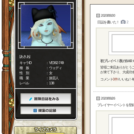
2020/08/30
日誌を書いた！
2
[あきあ]
初プレイベ！夜のBAR 
キャラID
： VE362-749
皆様ご来店ありがとう
種 族
： ウェディ
が来て下さり、大成功する
性 別
： 女
職 業
： 旅芸人
コメント
0件
/ いいね！
4
レベル
： 138
2020/08/26
プレイヤーイベントを登