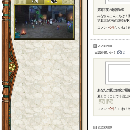
第1回 夜の雑談BAR 
みなさんこんにちは！
第1回目の夜の雑談BARを
コメント
0件
/ いいね！
8
2020/07/10
日誌を書いた！
2
あなたの夏はお化け屋
夏と言うことで今回は
コメント
0件
/ いいね！
4
2020/06/29