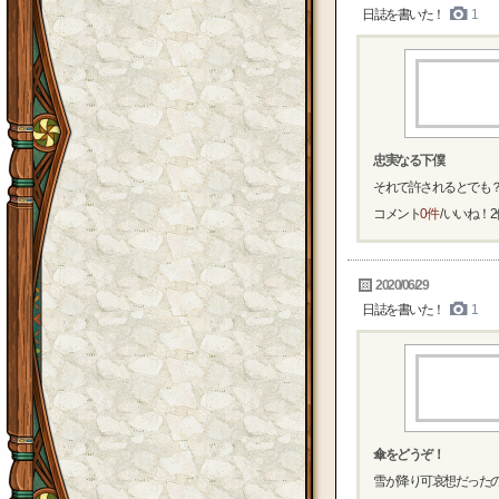
日誌を書いた！
1
忠実なる下僕
それで許されるとでも
コメント
0件
/ いいね！
2
2020/06/29
日誌を書いた！
1
傘をどうぞ！
雪が降り可哀想だった