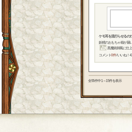
ケモ耳を流行らせるの
妖精のおもちゃ箱が届い
黒魔術師風に仕上げ
コメント
0件
/ いいね！
4
全55件中 1～15件を表示