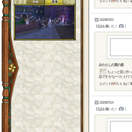
コメント
0件
/ いいね！
3
2026/07/24
日誌を書いた！
1
みたらしの真の姿
ちょっと昔に作っ
晶です かなーりいけてる
コメント
0件
/ いいね！
3
2026/07/14
日誌を書いた！
1