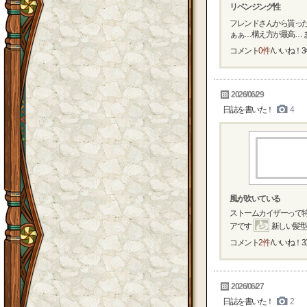
リベンジング性
フレンドさんから貰っ
ぁぁ…構え方が最高… ま
コメント
0件
/ いいね！
3
2026/06/29
日誌を書いた！
4
風が吹いている
ストームカイザーって特
アです
新しい髪型を
コメント
2件
/ いいね！
3
2026/06/27
日誌を書いた！
2