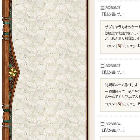
2026/07/07
日誌を書いた！
サブキャラもオッケー
防衛軍で実績埋めたい
ど、あんまり知識ないし
コメント
8件
/ いいね！
1
2026/07/07
日誌を書いた！
防衛軍ルーム作ります
一週間経って、そこそこ
ルームです サブ垢で入る
コメント
5件
/ いいね！
1
2026/07/04
日誌を書いた！