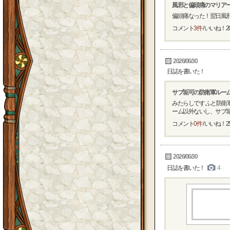
風邪と偏頭痛のマリア
偏頭痛なった！翌日風邪
コメント
3件
/ いいね！
2
2026/06/30
日誌を書いた！
サブ垢可の防衛軍ルー
みたらしです ふと防衛
ーム以外ないし、サブ垢は
コメント
0件
/ いいね！
2
2026/06/30
日誌を書いた！
4