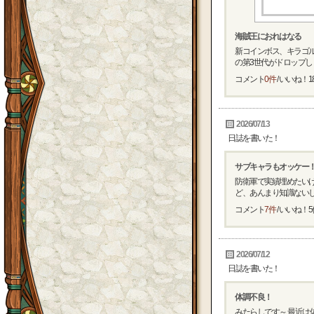
海賊王におれはなる
新コインボス、キラゴル
の第3世代がドロップします
コメント
0件
/ いいね！
1
2026/07/13
日誌を書いた！
サブキャラもオッケー
防衛軍で実績埋めたい
ど、あんまり知識ないし
コメント
7件
/ いいね！
5
2026/07/12
日誌を書いた！
体調不良！
みたらしです～ 最近は