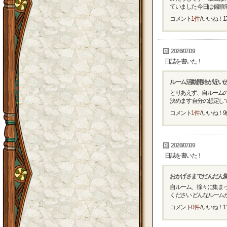
ていました 今日は偏頭痛 
コメント
1件
/ いいね！
1
2026/07/09
日誌を書いた！
ルーム活動開始が近い(
とりあえず、自ルームの
決めます 自分の想定してい
コメント
1件
/ いいね！
9
2026/07/09
日誌を書いた！
おかげさまでだんだん
自ルーム、徐々に集まって
ください どんなルームかは
コメント
0件
/ いいね！
1