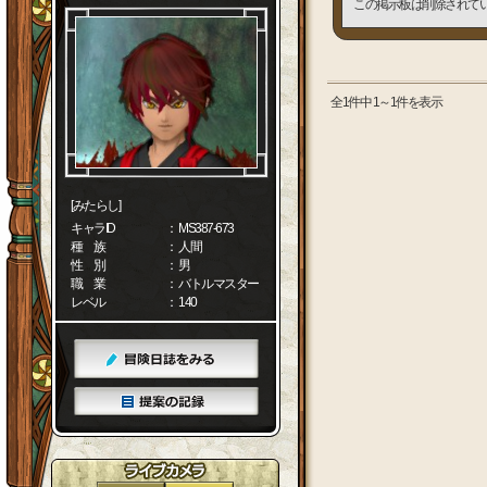
この掲示板は削除されて
全1件中 1～1件を表示
[みたらし]
キャラID
： MS387-673
種 族
： 人間
性 別
： 男
職 業
： バトルマスター
レベル
： 140