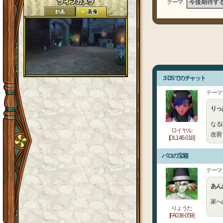
テーマ
３DSでのチャット
テーマ
りっ
なる
ロイヤル
改善
[DL146-018]
バロの宝箱
テーマ
あん
家へ
りょうた
[FA038-059]