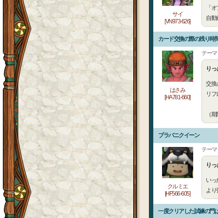
「オ
サイ
自動
[VN973-626]
カード交換の際の残り時間
テーマ
りっ
交換
はさみ
リフ
[HA781-660]
（期
ブラバニクイーン
テーマ
りっ
いっ
クルミエ
より
[HF566-605]
一度クリアした試練の門