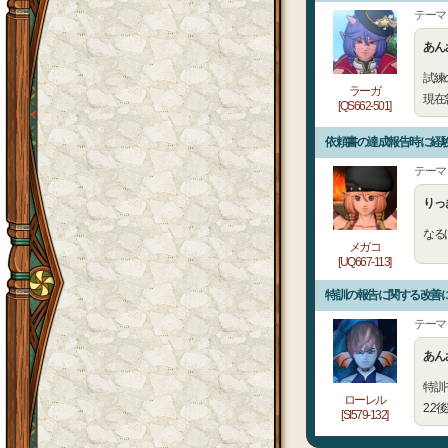
テーマ
あん
試練
ラーガ
現在
[QS662-501]
依頼書の達成報告時に経
テーマ
りっ
なる
メガコ
[UQ667-113]
特訓の報告に関する改善
テーマ
あん
特訓
ローレル
2.
[SI579-132]