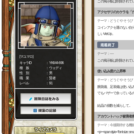
この掲示板は削除されて
アクセサリのカケラを「
テーマ：どうぐ や そうび
コインアクセ運のない自
しいVer.Up...
テーマ：-----
[マユマロ]
この掲示板は削除されて
キャラID
： YK644-696
種 族
： ウェディ
使い込み度の上昇率
性 別
： 男
職 業
： 賢者
テーマ：どうぐ や そうび
レベル
： 91
腕装備、足装備は使い込
でもバザーで余っている
結晶の個数を減らして...
アカウントハック被害者
テーマ：今後期待する機
<p><span style="font-s