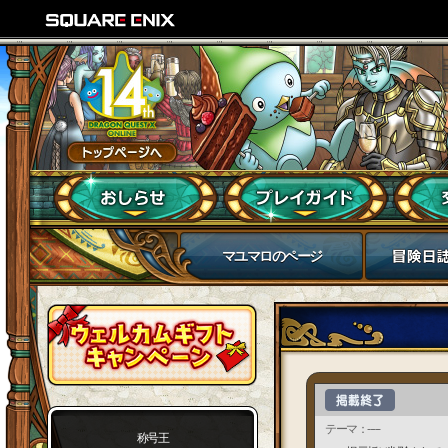
マユマロのページ
テーマ：-----
称号王