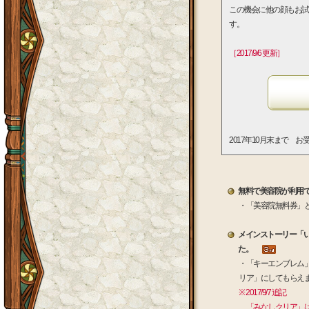
この機会に他の顔もお試
す。
［2017/9/6 更新］
2017年10月末まで 
無料で美容院が利用
・「美容院無料券」
メインストーリー「
た。
・「キーエンブレム
リア」にしてもらえ
※ 2017/9/7 追記
「みなしクリア」は