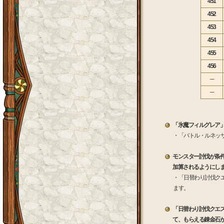
451
452
453
454
455
456
─
─
「氷魔フィルグレア
・「バトル・ルネッ
モンスター討伐が条
加算されるようにし
・「日替わり討伐ク
ます。
「日替わり討伐クエ
て、もらえる錬金石