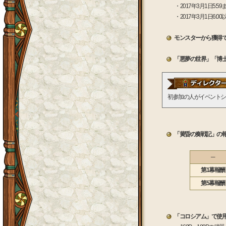
・2017年3月1日
・2017年3月1日
モンスターから獲得
「悪夢の世界」「博
初参加の人がイベントシ
「黄昏の奏戦記」の報酬
─
第1幕報酬
第5幕報酬
「コロシアム」で使