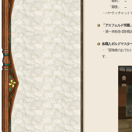
「最初」 → 「
「最後」 → 「
・パーティチャット
「アスフェルド学園
・第一本校舎-1階-
各職人ギルドマスタ
・「冒険者のおでか
す。