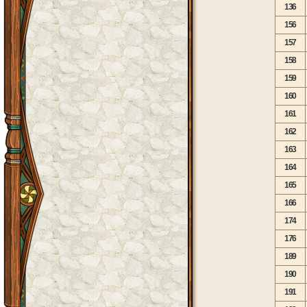
136
156
157
158
159
160
161
162
163
164
165
166
174
176
189
190
191