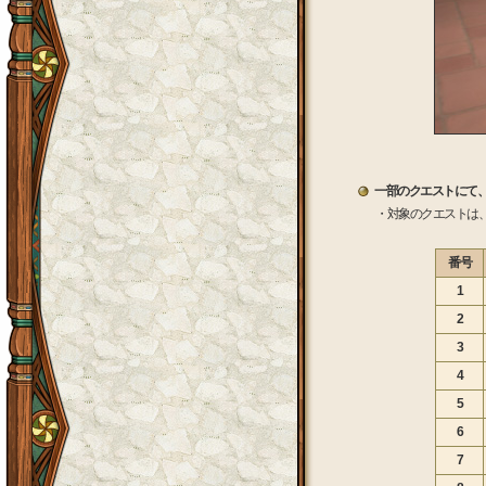
一部のクエストにて
・対象のクエストは
番号
1
2
3
4
5
6
7