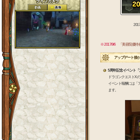
20
※ 2017/9/6
「美容院優待
アップデート後か
5周年記念イベント
ドラゴンクエストX 
イベント報酬には「
ます。