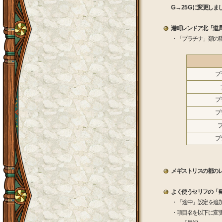
G → 25 G に変更し
港町レンドア北「道
・「プラチナ」類の
プ
プ
プ
プ
メギストリスの都の
よく使うセリフの「
・「途中」設定を追
・項目名を以下に変