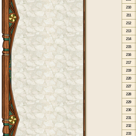
210
211
212
213
214
215
216
217
219
220
227
228
229
230
231
232
233