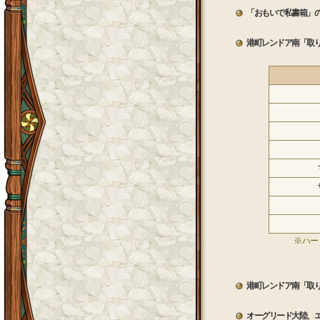
「おもいで私書箱」
港町レンドア南「取
※ ハ
港町レンドア南「取
オーグリード大陸、エ