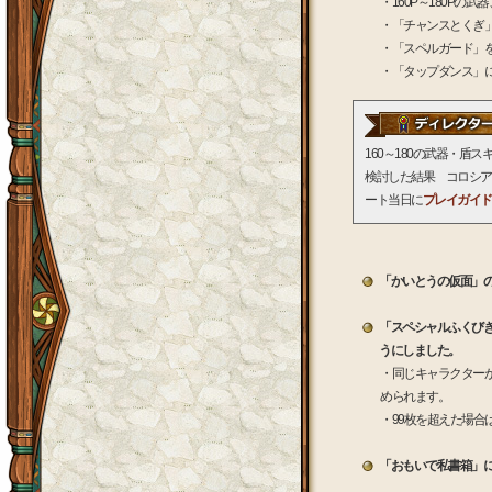
・160P～180P
・「チャンスとくぎ
・「スペルガード」
・「タップダンス」
160～180の武器・
検討した結果 コロシア
ート当日に
プレイガイド
「かいとうの仮面」の装
「スペシャルふくびき
うにしました。
・同じキャラクター
められます。
・99枚を超えた場合
「おもいで私書箱」