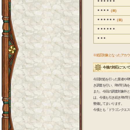
＊＊＊＊＊＊
＊＊＊＊
（※）
＊＊＊＊＊＊
（※）
＊＊＊＊＊＊
＊＊＊
※処罰対象となったアカウ
今後の対応につい
今回対処を行った業者やR
き調査を行い、RMT行為
また、今回の調査対象外と
は、今後も引き続きRMT
整備してまいります。
今後とも「ドラゴンクエス