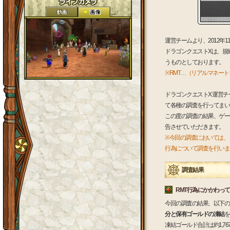
運営チームより、2012
ドラゴンクエストXは、規
うものとしております。
※RMT…（リアルマネー
ドラゴンクエストX 運営
て各種の調査を行ってまい
この度の調査の結果、ゲー
告させていただきます。
※今回の調査においては、
行為について調査を行いま
調査結果
RMT行為にかかわって
今回の調査の結果、以下の
分と保有ゴールドの凍結
を
凍結ゴールド合計は約1,7