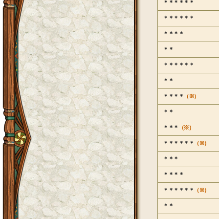
＊＊＊＊＊＊
＊＊＊＊＊＊
＊＊＊＊
＊＊
＊＊＊＊＊＊
＊＊
＊＊＊＊
（※）
＊＊
＊＊＊
（※）
＊＊＊＊＊＊
（※）
＊＊＊
＊＊＊＊
＊＊＊＊＊＊
（※）
＊＊