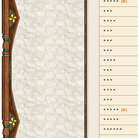
＊＊＊＊＊
（※）
＊＊＊
＊＊＊＊
＊＊＊
＊＊＊
＊＊＊
＊＊＊＊
＊＊＊
＊＊＊
＊＊＊＊
＊＊＊
＊＊＊＊＊
（※）
＊＊＊＊＊
＊＊＊＊＊＊