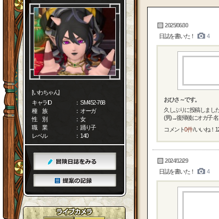
2025/06/30
日誌を書いた！
4
[いわちゃん]
おひさ～です。
キャラID
： SM452-768
久しぶりに投稿しました
種 族
： オーガ
(男)→復帰後にオガ子 名前
性 別
： 女
職 業
： 踊り子
コメント
0件
/ いいね！
1
レベル
： 140
2024/12/29
日誌を書いた！
4