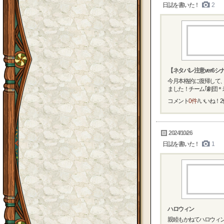
日誌を書いた！
2
【ネタバレ注意ver6シ
今月本格的に復帰して、
ました！チーム｢劇団＊寿
コメント
0件
/ いいね！
2
2024/10/26
日誌を書いた！
1
ハロウィン
親睦もかねてハロウィ