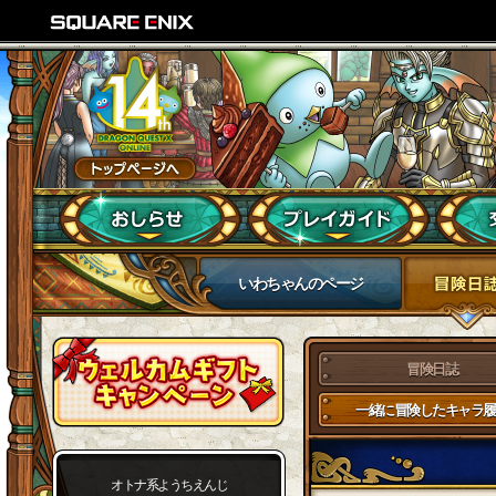
いわちゃんのページ
冒険日誌
一緒に冒険したキャラ履
オトナ系ようちえんじ