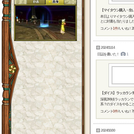
【マイタウン購入・生
本日よりマイタウン購入
とに封書も当たりましたね
コメント
1件
/ いいね！
2
2024/11/14
日誌を書いた！
1
【ダイス】ラッカラン 
深夜2時頃ラッカランで
系？のダイスをやることに
コメント
0件
/ いいね！
7
2024/10/30