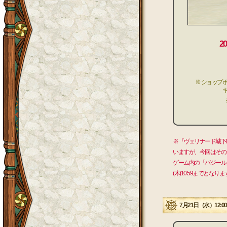
2
※ ショップ
※『ヴェリナード城下町
いますが、今回はその
ゲーム内の「バジール」
(木)10:59までとなりま
7月21日（水）12