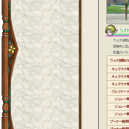
ウェナ諸島に生
冒険中に見かけ
常夏のパラダイ
ウェナ諸島の
キュララナ
キュララナ
キュララナ
ヴェリナー
ジュレー
ジュレー
ジュレー
ブーナー熱帯