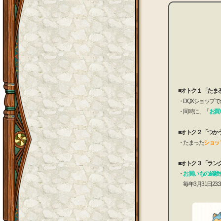
■オトク１ 「たま
・DQXショップで
・同時に、「
お買
■オトク２ 「つか
・たまった
ショッ
■オトク３ 「ラン
・
お買いもの経験
毎年3月31日23