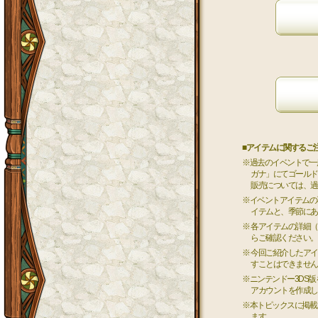
■アイテムに関するご
※過去のイベントで一
ガナ」にてゴールド
販売については、過
※イベントアイテムの
イテムと、季節にあ
※ 各アイテムの詳細
らご確認ください。
※ 今回ご紹介したア
すことはできません
※ニンテンドー3DS
アカウントを作成し
※本トピックスに掲載
ます。