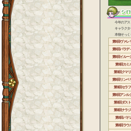
今年のアストル
キャラクターの
本物そっくりの
第9回ヴァレ
第9回パラデ
第9回イルー
第9回カミ
第9回クマ
第9回リンベ
第9回セラ
第9回アンル
第8回ダス
第8回ナラ
第8回パド
第8回ラウ