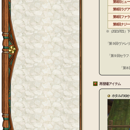
第8回ヒュ
第8回ラグ
第8回ファ
第8回ナジ
※（2021/7
「第９回ヴァレ
「第９回セラフ
「第８
再登場アイテム
ホタルのゆか