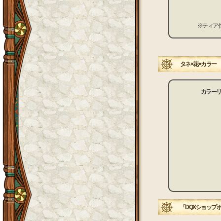
※ティア
タネ×花×カラー
カラー
「DQXショップ