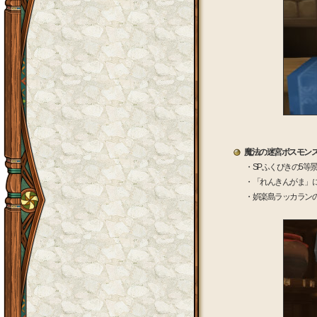
魔法の迷宮ボスモン
・SPふくびきの5等
・「れんきんがま」
・娯楽島ラッカラン