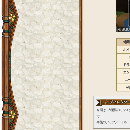
仲間
ホイ
ドラ
エン
ニ
や
今回は 6種類のモンス
で
今後のアップデートを 