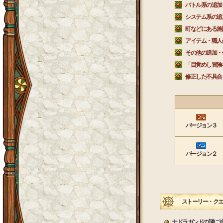
バトル系の追加
システム系の追
町などにある施
アイテム・職人
その他の追加・
「目覚めし冒険
修正した不具
バージョン３
バージョン２
ストーリー・クエ
ナドラガンドの謎に