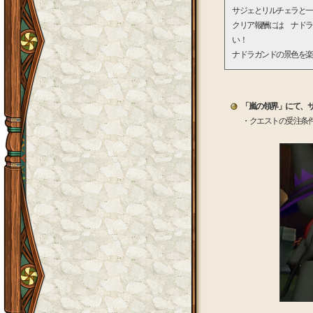
サジェとリルチェラと一
クリア報酬には ナドラ
い！
ナドラガンドの景色を楽
「嵐の領界」にて、
・クエストの受注条件