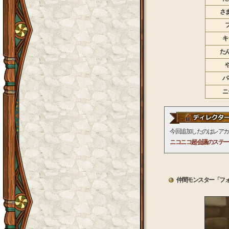
さ
キ
た
パ
ニ
今回追加したのはレアカ
ニコニコ超会議のステー
仲間モンスター「フ