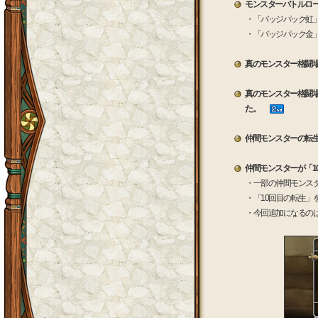
モンスターバトルロ
・「バッジパック虹
・「バッジパック金
真のモンスター格闘
真のモンスター格闘場「
た。
仲間モンスターの転生回
仲間モンスターが「
・一部の仲間モンスタ
・「10回目の転生」
・今回追加になるの