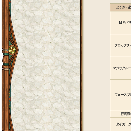
とくぎ・
ＭＰパ
クロックチ
マジックル
フォースブ
行雲流
タイガー