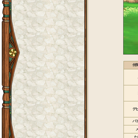
仲
デ
バ
た