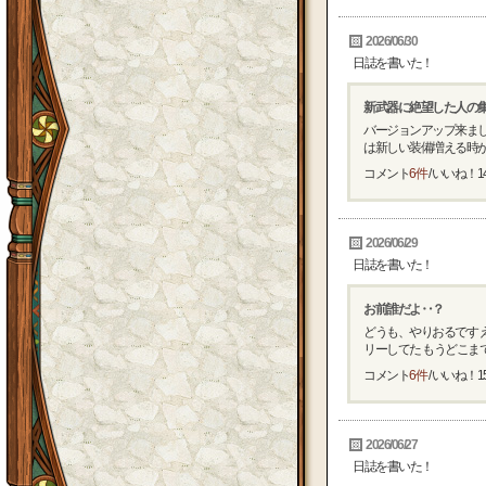
2026/06/30
日誌を書いた！
新武器に絶望した人の
バージョンアップ来まし
は新しい装備増える時が1
コメント
6件
/ いいね！
1
2026/06/29
日誌を書いた！
お前誰だよ‥？
どうも、やりおるです 
リーしてた もうどこまでや
コメント
6件
/ いいね！
1
2026/06/27
日誌を書いた！