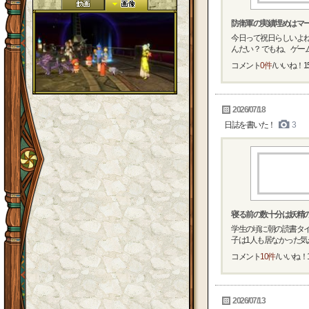
防衛軍の実績埋めはマ
今日って祝日らしいよね
んだい？ でもね、ゲーム
コメント
0件
/ いいね！
1
2026/07/18
日誌を書いた！
3
寝る前の数十分は妖精
学生の頃に朝の読書タイ
子は1人も居なかった気がす
コメント
10件
/ いいね！
2026/07/13