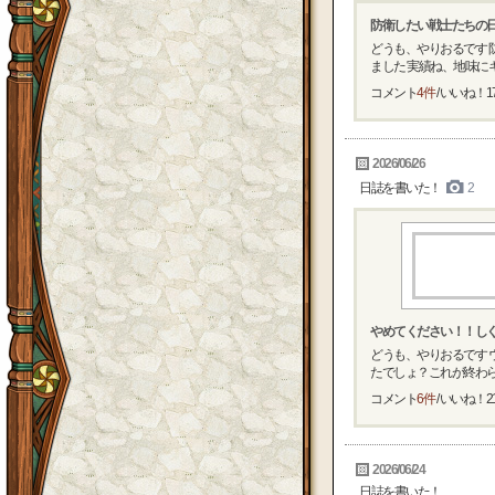
防衛したい戦士たちの
どうも、やりおるです
ました 実績ね、地味にキツ
コメント
4件
/ いいね！
1
2026/06/26
日誌を書いた！
2
やめてください！！し
どうも、やりおるです 
たでしょ？これが終わらな
コメント
6件
/ いいね！
2
2026/06/24
日誌を書いた！