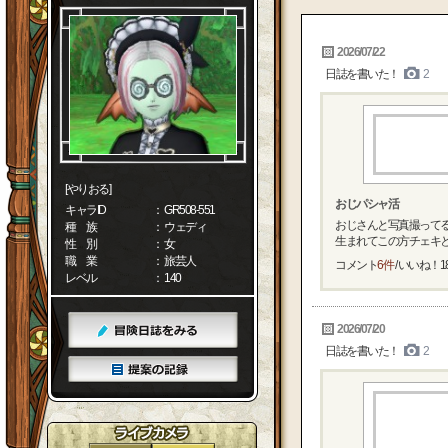
2026/07/22
日誌を書いた！
2
[やりおる]
おじパシャ活
キャラID
： GR508-551
おじさんと写真撮って
種 族
： ウェディ
生まれてこの方チェキとか
性 別
： 女
職 業
： 旅芸人
コメント
6件
/ いいね！
1
レベル
： 140
2026/07/20
日誌を書いた！
2