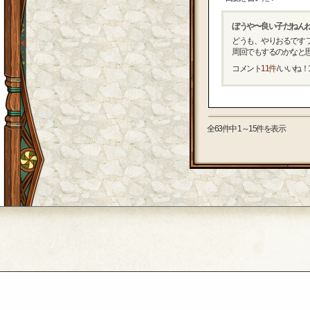
ぼうや〜良い子だねん
どうも、やりおるです 
周回でもするのかなと思っ
コメント
11件
/ いいね！
全63件中 1～15件を表示