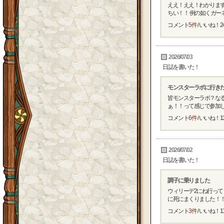
ええ！ええ！わかります
ちい！！ 例の如くガーネ
コメント
5件
/ いいね！
2
2026/07/03
日誌を書いた！
モンスターラボに行き
皆モンスターラボ？なる
ぁ！！って感じで参加しよ
コメント
6件
/ いいね！
1
2026/07/02
日誌を書いた！
調子に乗りました
ウィリーデ2にね行って
に死にまくりました！！ 
コメント
3件
/ いいね！
1