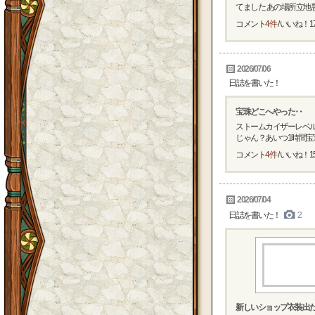
てました あの場所立地悪
コメント
4件
/ いいね！
1
2026/07/06
日誌を書いた！
宝珠どこへやった‥
ストームカイザーレベ
じゃん？あいつ1時間宝珠
コメント
4件
/ いいね！
1
2026/07/04
日誌を書いた！
2
新しいショップ衣装出