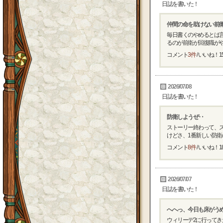
日誌を書いた！
仲間の命を助けない前
毎日書くのやめるとは
るのが前衛が回復職がやら
コメント
3件
/ いいね！
1
2026/07/08
日誌を書いた！
防衛しようぜ‥
ストーリー終わって、
けどさ、1番新しい防衛の
コメント
8件
/ いいね！
1
2026/07/07
日誌を書いた！
へへっ、今日も床がう
ウィリーデ2に行ってき