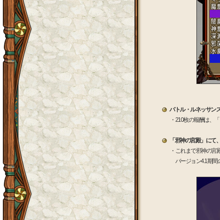
バトル・ルネッサン
・210枚の報酬は、
「邪神の宮殿」にて
・これまで邪神の宮
バージョン4.1期間