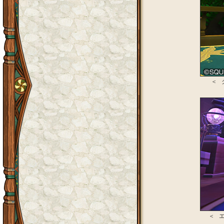
＜ 
＜ エ