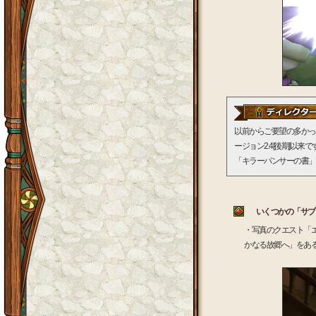
以前からご要望の多かっ
ージョン2.4[後期]以来で
「キラーパンサーの書」
いくつかの「サブ
・写真のクエスト「
かなる故郷へ」をあ