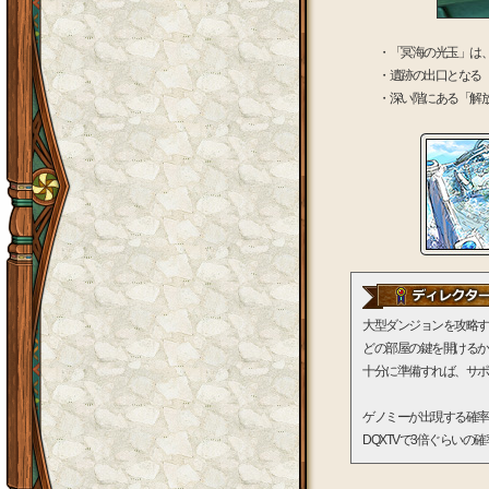
・「冥海の光玉」は
・遺跡の出口となる
・深い階にある「解
大型ダンジョンを攻略す
どの部屋の鍵を開けるか
十分に準備すれば、サポ
ゲノミーが出現する確率
DQXTVで3倍ぐらい