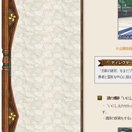
※ 公開当
「王家の迷宮」をまだプ
勇者と盟友を中心に据え
謎の遺跡 「いに
・「いにしえのゼル
す。
・遺跡の探索をするに