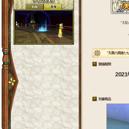
『天星
「天星の英雄たち
開催期間
20
対象商品