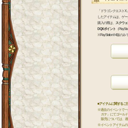
「ドラゴンクエストX
したアイテムは、ゲー
購入の際は、
スクウェア
DQXポイント
（Play
※PlayStation
■アイテムに関するご
※過去のイベントで一
ガナ」にてゴールド
販売については、過
※イベントアイテムの