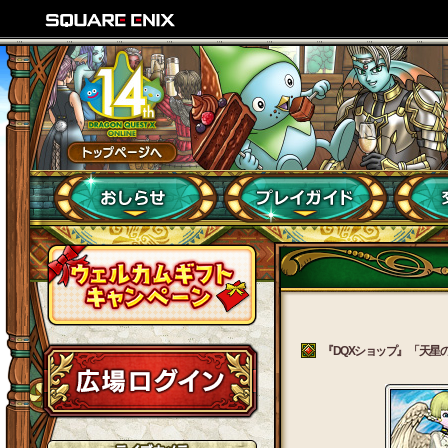
『DQXショップ』 「天星の