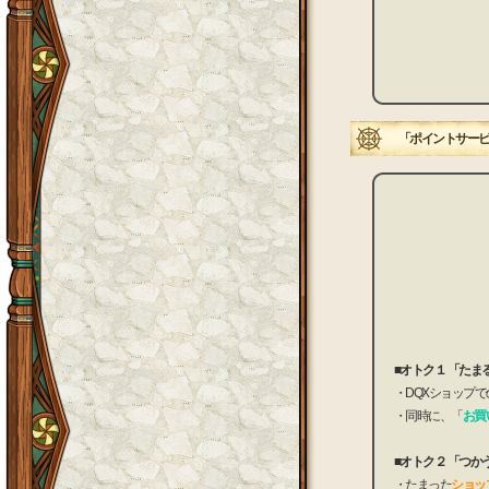
「ポイントサービ
■オトク１ 「たま
・DQXショップで
・同時に、「
お買
■オトク２ 「つか
・たまった
ショッ