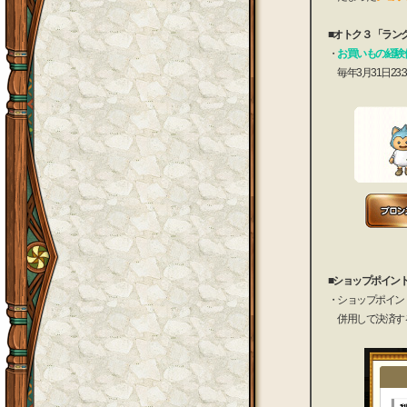
■オトク３ 「ラン
・
お買いもの経験
毎年3月31日23
■ショップポイン
・ショップポイント
併用して決済す