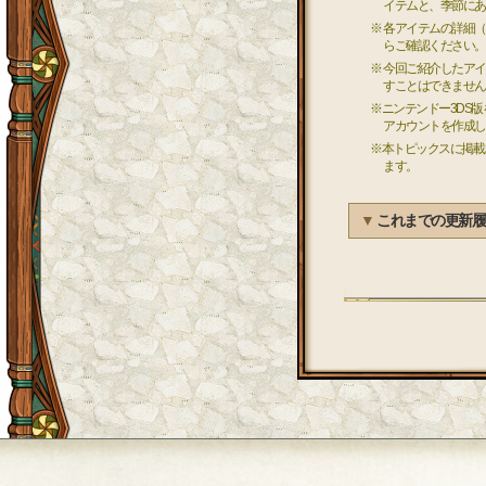
イテムと、季節にあ
※ 各アイテムの詳細
らご確認ください。
※ 今回ご紹介したア
すことはできません
※ニンテンドー3DS
アカウントを作成し
※本トピックスに掲載
ます。
▼
これまでの更新履