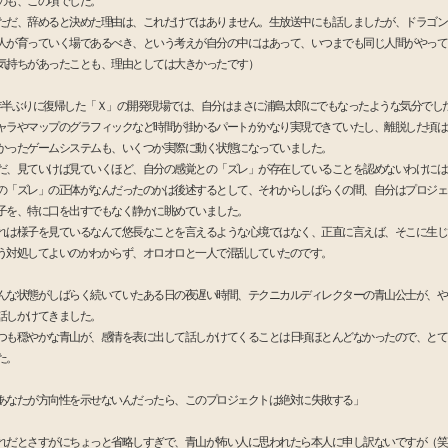
のも、この頃でした。
ただ、辞めると決めた理由は、これだけではありません。生放送中にも話しましたが、ドラゴン
人が育っていく場であるべき、という考えが自分の中にはあって、いつまでも同じ人間がやって
気持ちがあったことも、理由としては大きかったです）
年半ぶりに復帰した「Ｘ」の開発現場では、自分はまさに浦島太郎にでもなったような気分でし
ャラやマップのグラフィックなど時間が掛かるパートがかなり実現できていたし、離脱した頃は
かったゲームシステムも、いくつか実際に動く状態になっていました。
だ、見ていけば見ていくほど、自分の感覚との「ズレ」が存在していることを認めないわけには
の「ズレ」の正体がなんだったのかは後述するとして、それからしばらくの間、自分はプロジェ
子を、特に口を出すでもなく静かに眺めていました。
れは様子を見ているなんて悠長なことを言えるような心境ではなく、正直に言えば、そこに生じ
う対処してよいのかわからず、オロオロと一人で混乱していたのです。
んな状態がしばらく続いていたある日の夜遅い時間、テクニカルディレクターの青山公士が、や
話しかけてきました。
つも穏やかな青山が、感情を表に出して話しかけてくることは日頃ほとんどなかったので、とて
た。
あなたが方向性を示せないんだったら、このプロジェクトは絶対に失敗する」
れだとさすがにちょっと省略しすぎで、青山が怖い人に思われたら本人に申し訳ないですが（笑