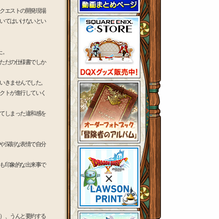
クエストの開発現場
いてはいけないとい
た。
ただの仕様書でしか
いきませんでした。
クトが進行していく
てしまった違和感を
や深刻な表情で自分
も印象的な出来事で
）、うんと要約する