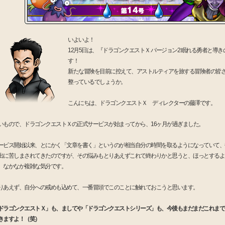
いよいよ！
12月5日は、『ドラゴンクエストＸ バージョン2 眠れる勇者と導
す！
新たな冒険を目前に控えて、アストルティアを旅する冒険者の皆
整っているでしょうか。
こんにちは、ドラゴンクエストＸ ディレクターの藤澤です。
いもので、ドラゴンクエストＸの正式サービスが始まってから、16ヶ月が過ぎました。
ービス開始以来、とにかく「文章を書く」というのが相当自分の時間を取るようになっていて、
出に苦しまされてきたのですが、その悩みもとりあえずこれで終わりかと思うと、ほっとするよ
、なかなか複雑な気分です。
りあえず、自分への戒めも込めて、一番冒頭でこのことに触れておこうと思います。
ドラゴンクエストＸ」も、ましてや「ドラゴンクエストシリーズ」も、今後もまだまだこれまで
きますよ！（笑）