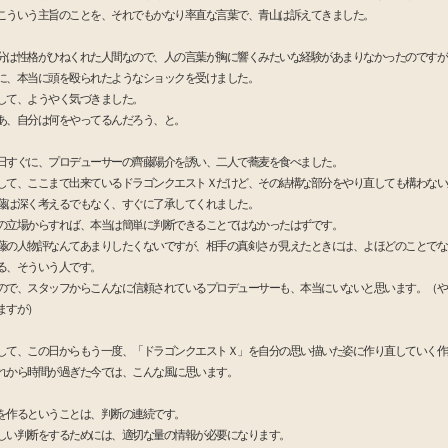
こういう主旨のことを、それでもかなり率直な言葉で、青山は訴えてきました。
分は性格がひねくれた人間なので、人の言葉が胸に響くみたいな経験があまりなかったのですが
に、本当に頭を殴られたようなショックを受けました。
して、ようやく気づきました。
あ、自分は何をやってるんだろう、と。
日すぐに、プロデューサーの齊藤陽介を誘い、二人で蕎麦を食べました。
して、ここまで出来ているドラゴンクエストＸだけど、その結構な部分をやり直しても構わない
藤は深く考えるでもなく、すぐに了承してくれました。
の立場からすれば、本当は簡単に判断できることではなかったはずです。
藤の人物評なんてあまりしたくないですが、相手の真剣さが見えたときには、よほどのことでな
る、そういう人です。
ので、スタッフからこんなに信頼されているプロデューサーも、本当にいないと思います。（や
ますが）
して、この日からもう一度、「ドラゴンクエストＸ」を自分の思い描いた姿に作り直していく作
れから時間が過ぎた今では、こんな風に思います。
を作るということは、判断の連続です。
しい判断をするためには、適切な量の情報が必要になります。