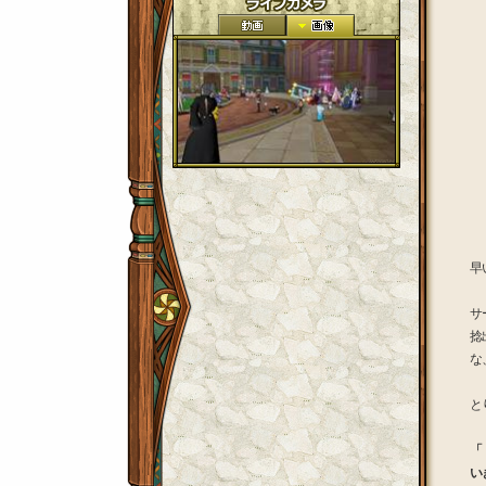
早
サ
捻
な
と
「
い