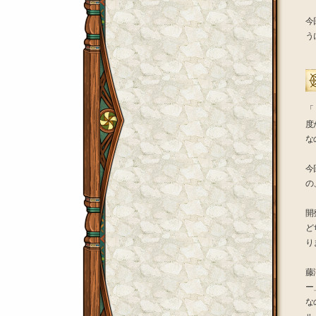
今
う
「
度
な
今
の
開
ど
り
藤
ー
な