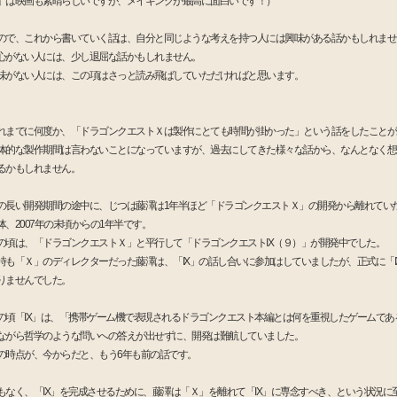
」は映画も素晴らしいですが、メイキングが最高に面白いです！）
ので、これから書いていく話は、自分と同じような考えを持つ人には興味がある話かもしれませ
心がない人には、少し退屈な話かもしれません。
味がない人には、この項はさっと読み飛ばしていただければと思います。
れまでに何度か、「ドラゴンクエストＸは製作にとても時間が掛かった」という話をしたことが
体的な製作期間は言わないことになっていますが、過去にしてきた様々な話から、なんとなく想
るかもしれません。
の長い開発期間の途中に、じつは藤澤は1年半ほど「ドラゴンクエストＸ」の開発から離れてい
体、2007年の末頃からの1年半です。
の頃は、「ドラゴンクエストＸ」と平行して「ドラゴンクエストIX（９）」が開発中でした。
時も「Ｘ」のディレクターだった藤澤は、「IX」の話し合いに参加はしていましたが、正式に「I
りませんでした。
の頃「IX」は、「携帯ゲーム機で表現されるドラゴンクエスト本編とは何を重視したゲームであ
ながら哲学のような問いへの答えが出せずに、開発は難航していました。
の時点が、今からだと、もう6年も前の話です。
もなく、「IX」を完成させるために、藤澤は「Ｘ」を離れて「IX」に専念すべき、という状況に