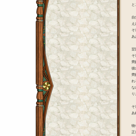
と
自
え
そ
あ
翌
そ
齊
彼
齊
れ
な
り
そ
あ
物
正