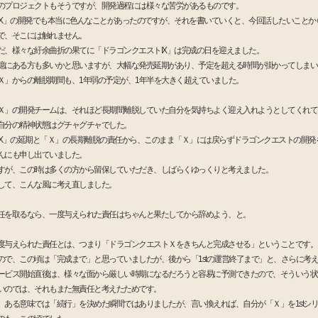
のプロジェクトもそうですが、開発過程には様々な苦労があるものです。
IX」の開発でも本当に色んなことがあったのですが、それを書いていくと、今回話したいことか
で、そこには触れません。
だ、様々な紆余曲折の果てに「ドラゴンクエストIX」は完成の日を迎えました。
憶にある方も多いかと思いますが、大幅な発売延期があり、予定を超える時間が掛かってしまい
Ｘ」からの離脱期間も、1年弱の予定が、1年半を大きく超えていました。
Ｘ」の開発チームは、それほど長期間離脱していた自分を気持ちよく迎え入れようとしてくれて
自分の精神状態はグチャグチャでした。
IX」の延期と「Ｘ」の長期離脱の責任から、このまま「Ｘ」には戻らずドラゴンクエストの開発
んにも申し出ていました。
すが、この時は多くの方から留保していただき、しばらくゆっくりと考えました。
して、こんな風に考え直しました。
任を取るなら、一度与えられた責任はちゃんと果たしてから辞めよう、と。
度与えられた責任とは、つまり「ドラゴンクエストＸをきちんと完成させる」ということです。
ので、この頃は「完成まで」と思っていましたが、後から「1stの運営終了まで」と、さらに考
ービス開始直後は、様々な面から厳しい時期になるだろうと容易に予測できたので、そういう状
いのでは、それもまた無責任と考えたためです。
、ある意味では「続行」を決めた瞬間ではありましたが、言い換えれば、自分が「Ｘ」を1stシ