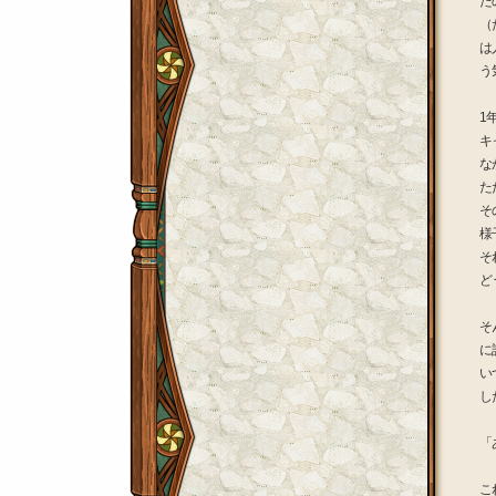
た
（
は
う
1
キ
な
た
そ
様
そ
ど
そ
に
い
し
「
こ