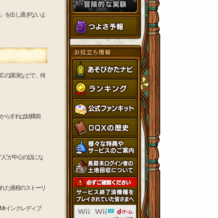
」を出し過ぎないよ
ECの講演などで、何
からすれば結構前
人”が中心の話にな
れた過程のストーリ
r.インクレディブ