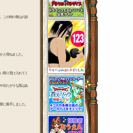
、この時の青山の訴
かと尋ねました。
い限り受け入れてく
や出たがりな面はあ
業に着手しました。