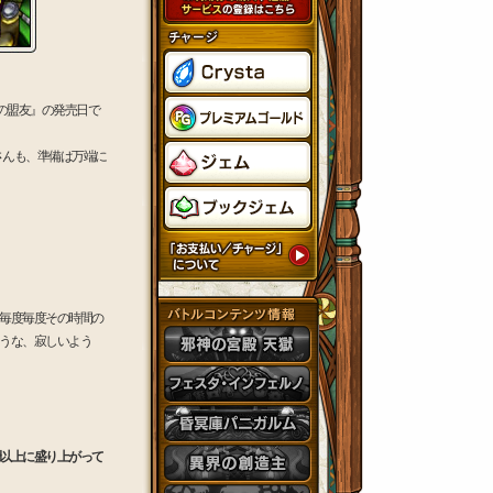
きの盟友』の発売日で
さんも、準備は万端に
毎度毎度その時間の
うな、寂しいよう
以上に盛り上がって