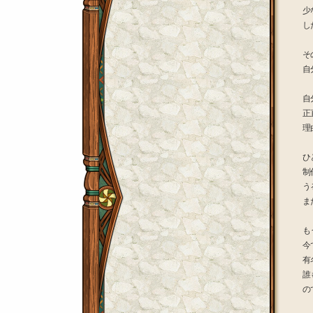
少
し
そ
自
自
正
理
ひ
制
う
ま
も
今
有
誰
の