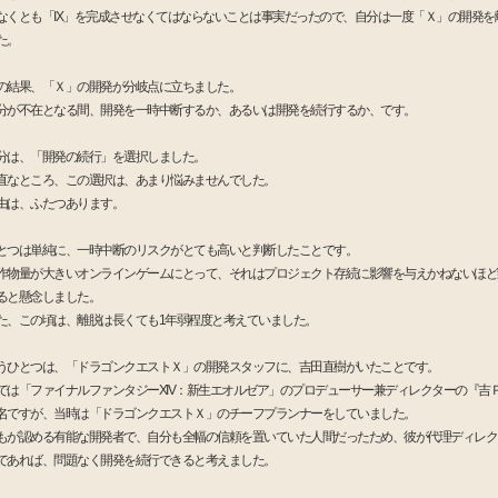
なくとも「IX」を完成させなくてはならないことは事実だったので、自分は一度「Ｘ」の開発を
た。
の結果、「Ｘ」の開発が分岐点に立ちました。
分が不在となる間、開発を一時中断するか、あるいは開発を続行するか、です。
分は、「開発の続行」を選択しました。
直なところ、この選択は、あまり悩みませんでした。
由は、ふたつあります。
とつは単純に、一時中断のリスクがとても高いと判断したことです。
作物量が大きいオンラインゲームにとって、それはプロジェクト存続に影響を与えかねないほど
ると懸念しました。
た、この頃は、離脱は長くても1年弱程度と考えていました。
うひとつは、「ドラゴンクエストＸ」の開発スタッフに、吉田直樹がいたことです。
では「ファイナルファンタジーXIV：新生エオルゼア」のプロデューサー兼ディレクターの『吉
名ですが、当時は「ドラゴンクエストＸ」のチーフプランナーをしていました。
もが認める有能な開発者で、自分も全幅の信頼を置いていた人間だったため、彼が代理ディレク
であれば、問題なく開発を続行できると考えました。