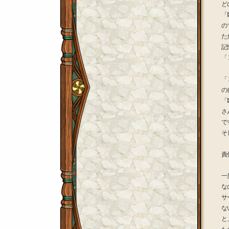
ど
「
の
た
記
「
「
の
「
さ
で
そ
責
一
な
サ
な
と