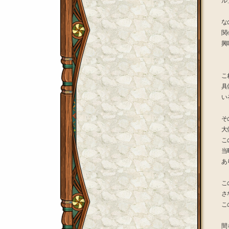
ル
な
関
興
こ
具
い
そ
大
こ
当
あ
こ
さ
こ
間