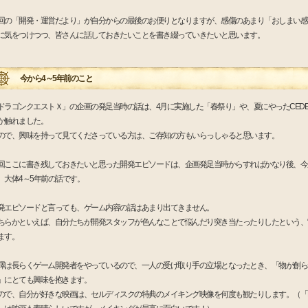
回の「開発・運営だより」が自分からの最後のお便りとなりますが、感傷のあまり「おしまい感
に気をつけつつ、皆さんに話しておきたいことを書き綴っていきたいと思います。
今から4～5年前のこと
ドラゴンクエストＸ」の企画の発足当時の話は、4月に実施した「春祭り」や、夏にやったCED
か触れました。
ので、興味を持って見てくださっている方は、ご存知の方もいらっしゃると思います。
回ここに書き残しておきたいと思った開発エピソードは、企画発足当時からすればかなり後、今
、大体4～5年前の話です。
発エピソードと言っても、ゲーム内容の話はあまり出てきません。
ちらかといえば、自分たちが開発スタッフが色んなことで悩んだり突き当たったりしたという、“
ます。
澤は長らくゲーム開発者をやっているので、一人の受け取り手の立場となったとき、「物が創ら
」にとても興味を抱きます。
ので、自分が好きな映画は、セルディスクの特典のメイキング映像を何度も観たりします。（「M