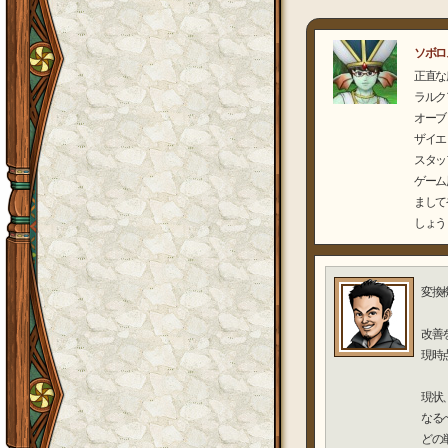
ソボロ
正直な
ラルクアン
オーブ
ザイエロ
スタッ
ゲーム
まして
しょう
変換
改善
現時
現状
なる
どの