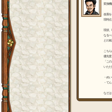
変換機
改善を
現時点
現状、
なるべ
どの単
こちら
優先度
「この
いただ
・めい
・てん
などは