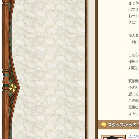
きょう
ぼすせ
おーぶ
さぽ 
※カタ
特に使
こちら
使用メ
対応ま
変換機
今のと
思って
この他
些細な
よろしく
ふじさ