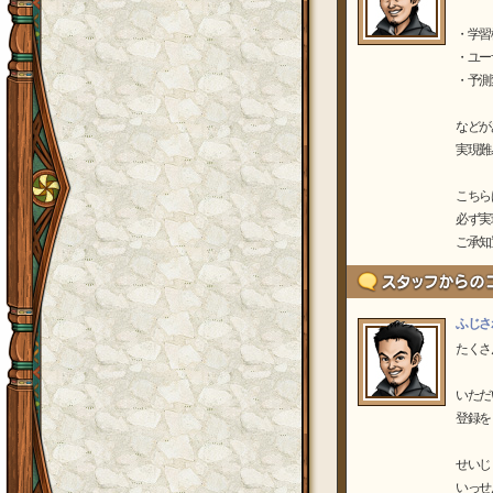
・学習
・ユー
・予測
などが
実現難
こちら
必ず実
ご承知
ふじさ
たくさ
いただ
登録を
せいじ
いっせ