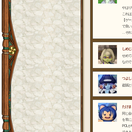
やはり
これは
【ゲー
で良い
…それ
しめじ
せめて
なので
つよし
盗賊と
たけま
同じ会
を常に
POL