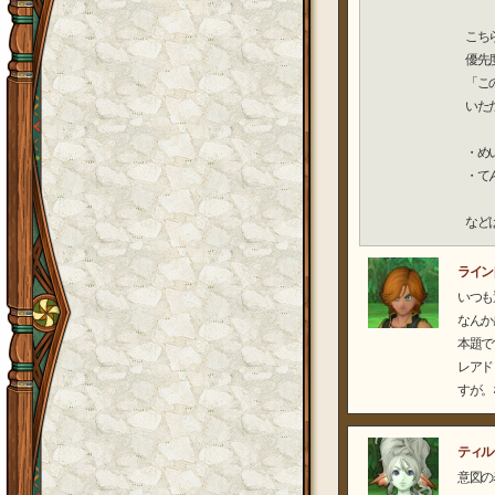
こち
優先
「こ
いた
・め
・て
など
ライン
いつも
なんか
本題で
レアド
すが。
ティル
意図の