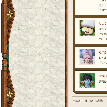
できま
もしく
これで
しょう
変な文
ですね
ので 
なつき
レベル
「レベ
ザジ
[D
普段使
全102件中 71～80件を表示