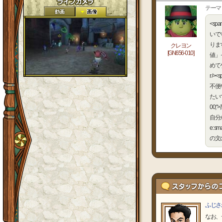
テーマ
<sp
いです
ります。
クレヨン
[GN656-010]
値」って
めて
r /
不便な
たいです。
00
自分が
e:
の文の
ふじさ
なお、