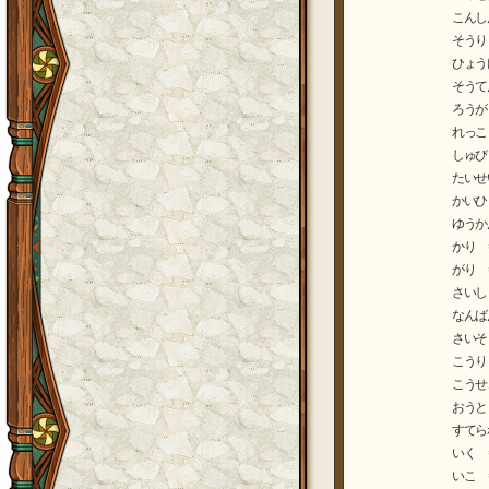
こんし
そうり
ひょう
そうて
ろうが
れっこ
しゅび
たいせ
かいひ
ゆうか
かり 
がり 
さいし
なんば
さいそ
こうり
こうせ
おうと
すてら
いく 
いこ 