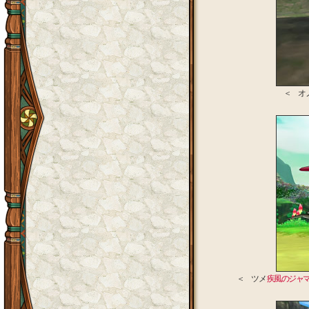
＜ オ
＜ ツメ
疾風のジャ