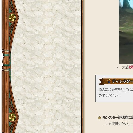
＜ 大盾
鉄
職人による生産だけでは
みてください！
モンスター討伐時に出
・この更新に伴い、