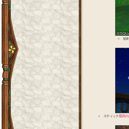
＜ 短
＜ スティック
双月の