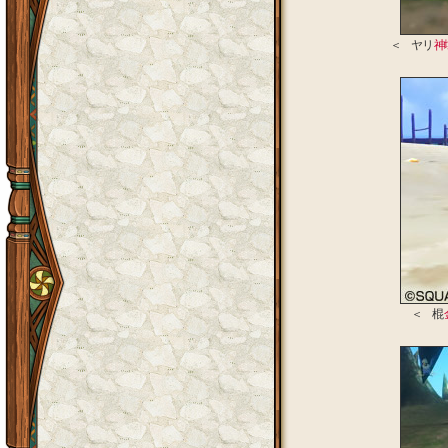
＜ ヤリ
神
＜ 棍