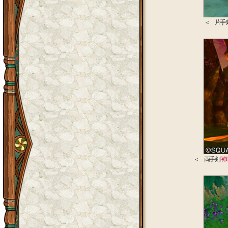
＜ 片手
＜ 両手剣
神