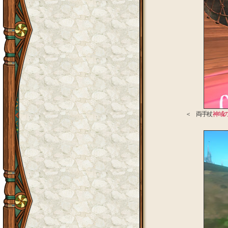
＜ 両手杖
神域