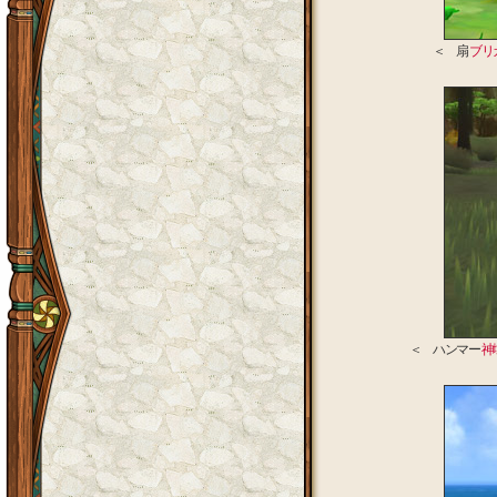
＜ 扇
ブリ
＜ ハンマー
神