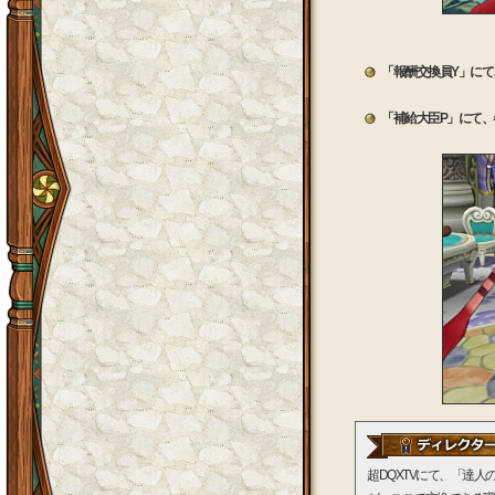
「報酬交換員Y」に
「補給大臣P」にて
超DQXTVにて、「達