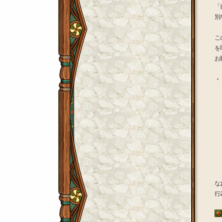
「
別
こ
を
お
・
「
・
・
・
な
行