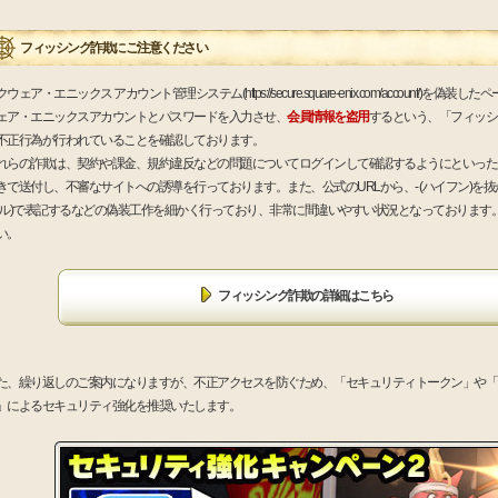
フィッシング詐欺にご注意ください
ウェア・エニックス アカウント管理システム(https://secure.square-enix.com/account/)を偽
ェア・エニックスアカウントとパスワードを入力させ、
会員情報を盗用
するという、「フィッシ
不正行為が行われていることを確認しております。
れらの詐欺は、契約や課金、規約違反などの問題についてログインして確認するようにといった
きで送付し、不審なサイトへの誘導を行っております。また、公式のURLから、- (ハイフン)を抜かした
エル)で表記するなどの偽装工作を細かく行っており、非常に間違いやすい状況となっております
い。
フィッシング詐欺の詳細はこちら
た、繰り返しのご案内になりますが、不正アクセスを防ぐため、「セキュリティトークン」や「
」によるセキュリティ強化を推奨いたします。