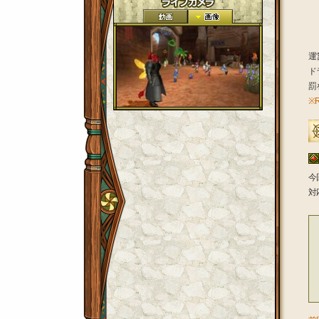
運
ド
罰
※
今
対