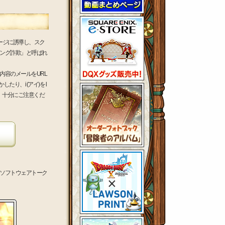
装したページに誘導し、スク
ング詐欺」と呼ばれ
内容のメールをURL
り、i (アイ)を l
。十分にご注意くだ
ソフトウェアトーク