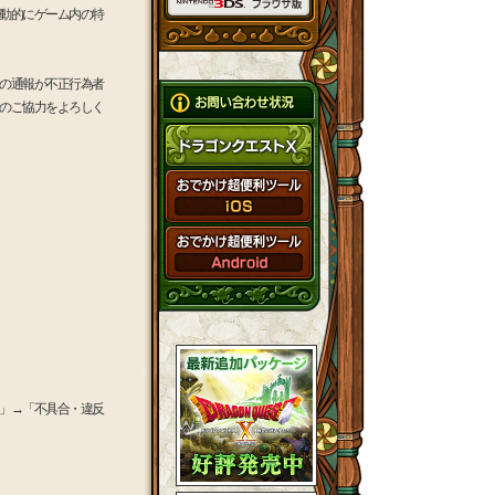
動的にゲーム内の特
の通報が不正行為者
のご協力をよろしく
」→「不具合・違反