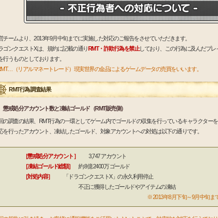
営チームより、2013年9月中旬までに実施した対応のご報告をさせていただきます。
ラゴンクエストXは、規約に記載の通り
RMT・詐欺行為を禁止
しており、この行為に及んだプレ
を行うものとしております。
RMT…（リアルマネートレード）現実世界の金品によるゲームデータの売買をいいます。
RMT行為 調査結果
懲戒処分アカウント数と凍結ゴールド（RMT販売側）
回の調査の結果、RMT行為の一環としてゲーム内でゴールドの収集を行っているキャラクター
応を行ったアカウント、凍結したゴールド、対象アカウントへの対処は以下の通りです。
［懲戒処分アカウント］
3,747 アカウント
［凍結ゴールド総額］
約 8億 2400万 ゴールド
［対処内容］
「ドラゴンクエストX」の永久利用停止
不正に獲得したゴールドやアイテムの凍結
※ 2013年8月下旬～9月中旬