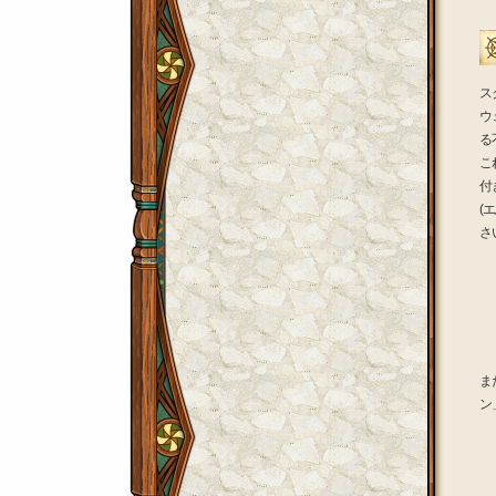
スク
ウ
る
こ
付
(
さ
ま
ン