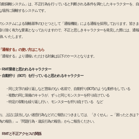
自動隔離システム」は、不正行為を行っていると判断される条件を満たしたキャラクターを、自
な場所に隔離するシステムです。
のシステムによる隔離基準のひとつとして「通報機能」による通報を採用しております。皆さま
取り除く有力な要素となっておりますので、不正と思しきキャラクターを発見した際には、通報
願いいたします。
「通報する」の使い方はこちら
通報する」より通報いただける対象は以下のケースとなります。
・RMT業者と思われるキャラクター
・自動狩り（BOT）を行っていると思われるキャラクター
同じ文字の繰り返しなど意味のない名前で、自動狩り(BOT)のような動作をしている
複数の同じ装備のキャラが、ずっと同じモンスターを狩り続けている
特定の挙動を繰り返し行い、モンスターを狩り続けている など
お、上記に該当しない迷惑行為などのご報告につきましては、「さくせん」→「困ったときは？
為の報告」→「問題行為・違反行為の報告」からご報告ください。
RMTと不正アクセスの関係