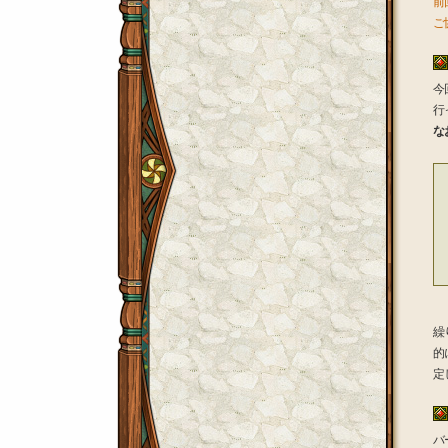
前
ご
今
行
な
繰
的
定
バ