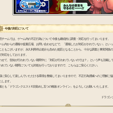
今後の対応について
営チームでは、ゲーム内の不正行為について今後も継続的に調査・対応を行ってまいります。
ーム内からの通報や提案広場、お問い合わせなどで、「通報したが対応がされていない」といっ
こともございますが、永久利用停止処分も含めた処罰となることから、十分な調査と事実関係の
で対応をしております。
わせて、告知が行われていない期間中に 「対応が行われていないのでは？」 という声も頂戴し
われていない期間についても対処を行っておりますので、こちらはご安心ください。
様に安心して楽しんでいただける環境を整備してまいりますので、不正行為撲滅へのご理解ご協
たします。
後とも「ドラゴンクエストX 目覚めし五つの種族 オンライン」をよろしくお願いいたします。
ドラゴン