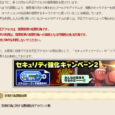
在までに、多くの方から不正アクセスの被害報告を受けています。
れまでの調査により、被害者の方から奪われたゴールドやアイテムが、複数のキャラクターを経
、オークションの出品者が使用するキャラクターに渡っていることを確認しています。
MTを利用した人が受け取っているゴールドやアイテムの多くは、不正アクセスによって奪われ
正アクセスは、現実世界の犯罪行為です。
MTの利用は、現実世界の犯罪行為への加担となる可能性がある行為です。
対にRMTを利用しないでください。
た、お客様ご自身でできる不正アクセスへの防止策として、「セキュリティトークン」や「ソフ
導入をお勧めしております。
詐欺行為 調査結果
詐欺行為に対する懲戒処分アカウント数