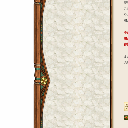
現
こ
や
R
不
R
絶
ま
の