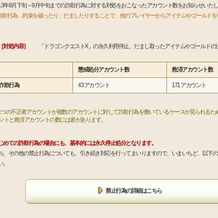
013年8月下旬～9月中旬までの詐欺行為に対する対処をおこなったアカウント数をお知らせいた
詐欺行為…約束を破ったり、だましたりすることで、他のプレイヤーからアイテムやゴールドを
。
対処内容］
「ドラゴンクエストX」の永久利用停止、だまし取ったアイテムやゴールドの
懲戒処分アカウント数
救済アカウント数
詐欺行為
43 アカウント
171 アカウント
1つの不正者アカウントが複数のアカウントに対して詐欺行為を働いているケースが見られるた
ントと救済アカウントの数には差があります。
じめての詐欺行為の場合にも、基本的には永久停止処分となります。
お、その他の禁止行為についても、引き続き対応を行ってまいりますので、いまいちど、以下の
い。
禁止行為の詳細はこちら