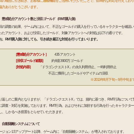
回の報告に引き続き、お客様に通報機能をご活用いただいたことで、効率的な対応を行えており
協力ありがとうございます。
懲戒処分アカウント数と没収ゴールド（RMT購入側）
回の調査の結果、ゲーム内において、不正なゴールドの購入を行っているキャラクターを確認い
ったアカウント、および没収したゴールド、対象アカウントへの対処は以下の通りです。
お、RMT購入側に対しても、引き続き厳正な対処を行ってまいります。
［懲戒処分アカウント］
435 アカウント
［没収ゴールド総額］
約 6億 3900万 ゴールド
［対処内容］
「ドラゴンクエストX」の永久利用停止、一時利用停止
不正に獲得したゴールドやアイテムの没収
※ 2013年8月下旬～9月中旬
り返しのご案内となりますが、「ドラゴンクエストX」では、規約に基づき、RMT行為について
に調査・対応を実施しております。RMT行為、およびそれに加担する行為を行ったキャラクタ
し、しかるべき措置をとらせていただきます。
自動隔離システムについて
ージョン1.5アップデート以降、ゲーム内に 「自動隔離システム」 が導入されております。