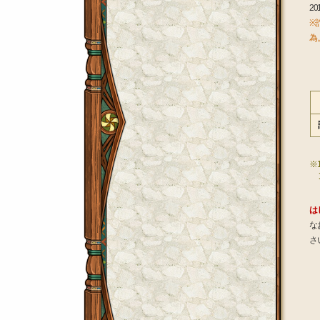
2
※
為
［
※
は
な
さ