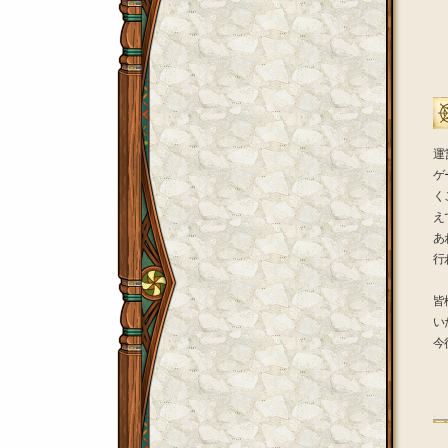
運
ゲ
く
え
あ
行
皆
い
今