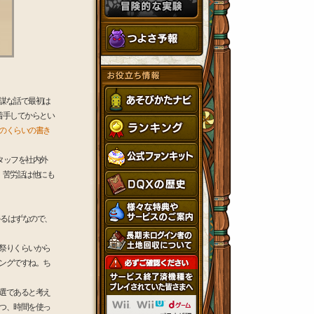
謀な話で最初は
着手してからとい
のくらいの書き
タッフを社内外
、苦労話は他にも
るはずなので、
祭りくらいから
ングですね。ち
選であると考え
つ、時間を使っ