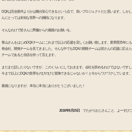
DQXは完全新作よりかは幾分安心できるという点で、良いプロジェクトだと思います。しかし
んにとっては未知な世界への挑戦になります。
そんなわけで皆さんに齊藤からの最後のお願いを。
青山さんをはじめDQXチームにこれまで以上の応援を宜しくお願い致します。業界歴25年に
発会社、開発チームを見てきました。そんな中でもDQXの開発チームは皆さんの応援に応えら
チームであると自信を持って言えます。
まだまだ話したりないですが、このくらいにしておきます。会社を辞めるわけではないですし
今まで以上にDQXの世界をのびのびと冒険できるじゃないか！と今からワクワクしています。
最後になりますが、本当に本当にありがとうございました！
2018年8月25日
でたがりおじさんこと、よーすぴ