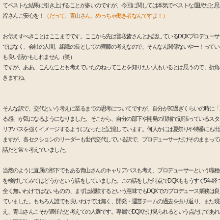
てベストな結果に引き上げることが多いのですが、今回に関しては本気でベストな選択だと思
皆さんご安心を！
（だって、青山さん、めっちゃ働き者なんですよ！）
お伝えすべきことはここまでです。ここから先は普段皆さんとお話しているDQXプロデューサ
ではなく、会社の人間、組織の長としての齊藤の考えなので、そんなん関係ないやー！ってい
も良い話かもしれません（笑）
ですが、ああ、こんなことも考えていたのねってことを知りたい人もいるとは思うので、折角
きますね。
そんな訳で、交代という考えに至るまでの思考についてですが、自分が30過ぎくらいの時に「
る感」が気になるようになりました。そこから、自分の部下や開発の現場で頑張っているスタ
リアパスを強くイメージするようになったと記憶しています。何人かには夏祭りや特番にも出
ますが、各セクションのリーダーも世代交代している訳で、プロデューサーだけそのままって
話だと常々考えていました。
当然のように直属の部下でもある青山さんのキャリアパスも考え、プロデューサーという職種
を検討してみてはどうかという話をしていました。この話をした時点でDQXももうすぐ5年経
全く無いわけではないものの、まずは経験するという意味でもDQXでのプロデュース業務は良
ていました。もちろん誰でも良いわけでは無く、開発・運営チームの過去を振り返り、また現
え、青山さんこそが適任だと考えての人選です。専属でDQXだけ見られるという点だけであれ