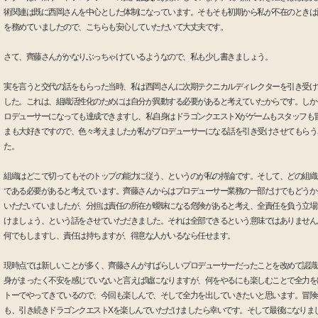
術関連は既に西岡さんを中心とした体制になっています。そもそも初期から私が不在のときは
を務めていましたので、こちらも安心していただいて大丈夫です。
さて、齊藤さんがかなりぶっちゃけているようなので、私も少し書きましょう。
実を言うと交代の話をもらった当時、私は西岡さんに次期テクニカルディレクターを引き受け
した。これは、組織活性化のためには自分が異動する必要があると考えていたからです。しか
ロデューサーになっても達成できますし、私自身はドラゴンクエストXがゲームもスタッフも
まも大好きですので、色々考えましたが私がプロデューサーになる話を引き受けさせてもらう
た。
組織はどこで切ってもそのトップの能力に従う、というのが私の持論です。そして、どの組織
である必要があると考えています。齊藤さんからはプロデューサー業務の一部だけでもどうか
いただいていましたが、分担は責任の所在が曖昧になる危険があると考え、全責任を負う立場
けましょう、という話をさせていただきました。それは全部できるという意味ではありません
何でもしますし、責任は持ちますが、得意な人がいるなら任せます。
現時点では新しいことが多く、齊藤さんがすばらしいプロデューサーだったことを改めて認識
身がまったく不安を感じていないと言えば嘘になりますが、何をやるにも楽しむことで全力を
トーでやってきているので、今回も楽しんで、そして全力を出していきたいと思います。冒険
も、引き続きドラゴンクエストXを楽しんでいただけましたら幸いです。そして最後になりま