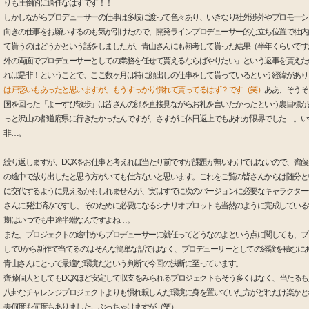
りも圧倒的に適任なはずです！！
しかしながらプロデューサーの仕事は多岐に渡って色々あり、いきなり社外渉外やプロモーシ
向きの仕事をお願いするのも気が引けたので、開発ラインプロデューサー的な立ち位置で社内
て貰うのはどうかという話をしましたが、青山さんにも熟考して貰った結果（半年くらいです
外の両面でプロデューサーとしての業務を任せて貰えるならばやりたい」という返事を貰えた
れば是非！ということで、ここ数ヶ月は特に顔出しの仕事をして貰っているという経緯があり
は戸惑いもあったと思いますが、もうすっかり慣れて貰ってるはず？です（笑）
ああ、そうそ
国を回った「よーすぴ散歩」は皆さんの顔を直接見ながらお礼を言いたかったという裏目標が
っと沢山の都道府県に行きたかったんですが、さすがに休日返上でもあれが限界でした…。い
非…。
繰り返しますが、DQXをお仕事と考えれば当たり前ですが課題が無いわけではないので、齊藤
の途中で放り出したと思う方がいても仕方ないと思います。これをご覧の皆さんからは随分と
に交代するように見えるかもしれませんが、実はすでに次のバージョンに必要なキャラクター
さんに発注済みですし、そのために必要になるシナリオプロットも当然のように完成している
期はいつでも中途半端なんですよね…。
また、プロジェクトの途中からプロデューサーに就任ってどうなのよという点に関しても、プ
して0から新作で当てるのはそんな簡単な話ではなく、プロデューサーとしての経験を積むにあ
青山さんにとって最適な環境だという判断で今回の決断に至っています。
齊藤個人としてもDQXほど安定して収支をみられるプロジェクトもそう多くはなく、当たるも
八卦なチャレンジプロジェクトよりも慣れ親しんだ環境に身を置いていた方がどれだけ楽かと
去何度も何度もありました。ぶっちゃけますが（笑）