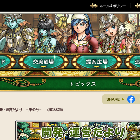
ルール & ポリシー
トピックス
発・運営だより －第44号－ （2018/8/25）