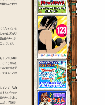
西岡さんが代役
てもらっていま
しそれは私がプ
冒険者のみなさ
ことにしまし
もトップは明確
、というお話を
であれば引き受
。できることは
していて、私自
出すというモッ
者のみなさまに
したが、齊藤さ