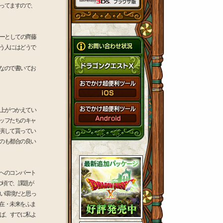
ってますので、
ーとしての齊藤
う人にはどうで
なので書いてお
上がつかえてい
ッフたちのキャ
演して貰ってい
のも都合の良い
へのコンバート
つ頃で、課題が
い環境だと思っ
在・未来をふま
ば、すでに私よ