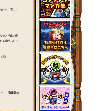
ながら、青山さ
もなると沢山の開
れる素晴らしい
（笑）
こと、
齊藤 陽介