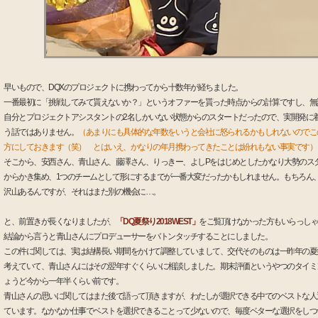
早いもので、DQXのプロジェクトに携わってから十数年が経ちました。
一番最初に「挑戦してみて貰えないか？」というオファーを貰った時点からの計算ですし、無
自分とプロジェクトアシスタントの2名しかいない状態からのスタートだったので、実開発に
う話ではありません。
（あまりにも具体的な年数をいうと会社に怒られるかもしれないのでこ
方にしておきます（笑） とはいえ、かなりの年月携わってきたことは紛れもない事実です）
そこから、安西さん、青山さん、藤澤さん、りっきー、よしPをはじめとしたかなり大勢のス
からかき集め、1つのチームとして形にするまでが一番大変だったかもしれません。もちろん
沢山あるんですが、それはまた別の機会に…。
と、前置きが長くなりましたが、
「DQ夏祭り2018WEST」
をご覧頂けなかった方もいらっしゃ
結論から言うと青山さんにプロデューサーをバトンタッチすることにしました。
この件に関しては、実は結構長い期間をかけて調整していまして、交代そのものは一昨年の夏
考えていて、青山さんにはその翌年すぐくらいに相談しました。期末評価というやつのタイミ
ょうど今から一年半くらい前です。
青山さんの思いに関してはまた後で語って頂きますが、わたしが選択できる中でのベストな人
ています。なかなか仕事でベストを選択できることって少ないので、毎度ベターな選択をしつ