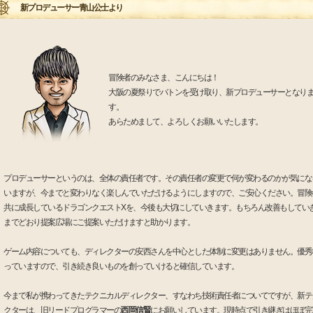
新プロデューサー青山公士より
冒険者のみなさま、こんにちは！
大阪の夏祭りでバトンを受け取り、新プロデューサーとなり
す。
あらためまして、よろしくお願いいたします。
プロデューサーというのは、全体の責任者です。その責任者の変更で何が変わるのかが気にな
いますが、今までと変わりなく楽しんでいただけるようにしますので、ご安心ください。冒険
共に成長しているドラゴンクエストXを、今後も大切にしていきます。もちろん改善もしてい
までどおり提案広場にご提案いただけますと助かります。
ゲーム内容についても、ディレクターの安西さんを中心とした体制に変更はありません。優秀
っていますので、引き続き良いものを創っていけると確信しています。
今まで私が携わってきたテクニカルディレクター、すなわち技術責任者についてですが、新テ
クターは、旧リードプログラマーの
西岡信賢
にお願いしています。現時点で引き継ぎはほぼ完