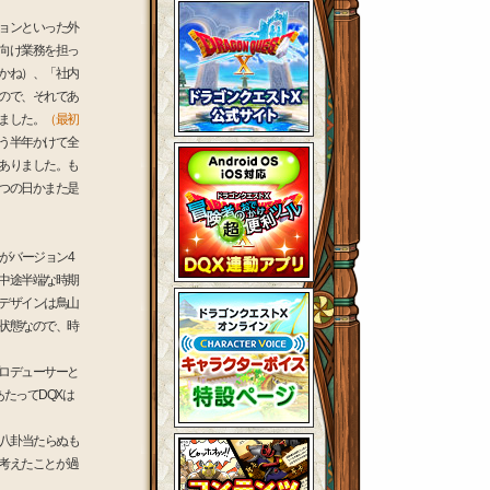
ョンといった外
向け業務を担っ
かね）、「社内
ので、それであ
ました。
（最初
う半年かけて全
ありました。も
つの日かまた是
がバージョン4
中途半端な時期
デザインは鳥山
状態なので、時
ロデューサーと
たってDQXは
八卦当たらぬも
考えたことが過