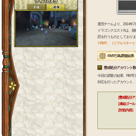
運営チームより、2014
ドラゴンクエストXは、規
罰を行うものとしておりま
※RMT…（リアルマネー
RMT行為 調査結果
懲戒処分アカウント数
今回の調査の結果、RMT
対応を行ったアカウント、
［懲戒処分ア
［凍結ゴール
［対処内容］
不正に獲