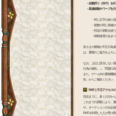
・自動狩り（BOT）を
・高速移動やワープを行
・同じ文字の繰り返しな
・複数の同じ装備のキャ
・特定の挙動を繰り返
・移動速度があまりにも
皆さまの通報が不正行為者
は、通報のご協力をよろし
なお、上記に該当しない迷
行為の報告」→「問題行為
また、ゲーム内の通報機能
告」からご報告ください。
RMTと不正アクセス
現在までに、多くの方から
これまでの調査により、被
や、オークションの出品者
RMTを利用した人が受け