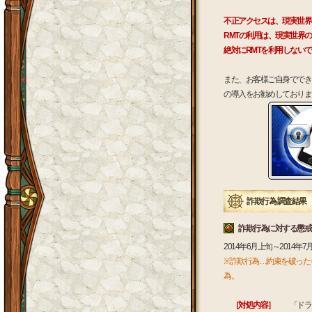
不正アクセスは、現実世界
RMTの利用は、現実世界
絶対にRMTを利用しない
また、お客様ご自身ででき
の導入をお勧めしておりま
詐欺行為 調査結果
詐欺行為に対する懲戒
2014年6月上旬～201
※詐欺行為…約束を破った
為。
［対処内容］
「ドラゴ