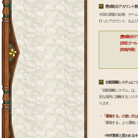
懲戒処分アカウント数
今回の調査の結果、ゲーム
行ったアカウント、および
［懲戒処分ア
［没収ゴール
［対処内容］
不正に獲
自動隔離システムにつ
「自動隔離システム」は、
別な場所に隔離するシステ
ります。
・「通報する」の使い方は
「通報する」より通報い
・RMT業者と思われる