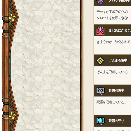
タロット使用不
デッキが不成立のため
タロットを使用できない
まじめにきまぐ
きまぐれが 強化される
げんま召喚中
げんまを召喚している。
死霊召喚中
死霊を召喚している。
死霊の守り