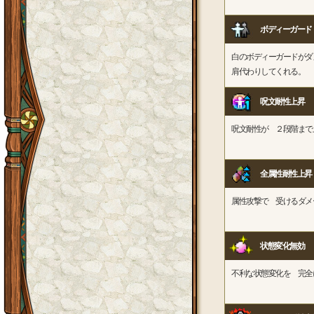
ボディーガード
白のボディーガードがダ
肩代わりしてくれる。
呪文耐性上昇
呪文耐性が ２段階まで
全属性耐性上昇
属性攻撃で 受けるダメ
状態変化無効
不利な状態変化を 完全