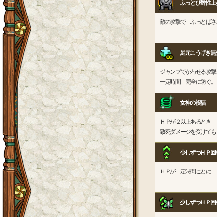
ふっとび耐性上
敵の攻撃で ふっとばさ
足元こうげき無
ジャンプでかわせる攻撃
一定時間 完全に防ぐ。
女神の祝福
ＨＰが２以上あるとき
致死ダメージを受けても
少しずつＨＰ回
ＨＰが一定時間ごとに 
少しずつＨＰ回