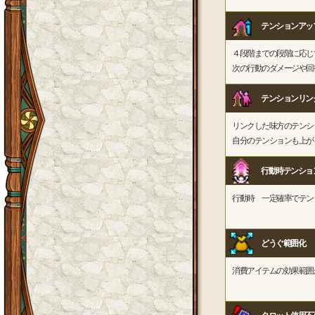
テンションアッ
４段階までの段階に応じ
次の行動のダメージや回
テンションリン
リンクした味方のテンシ
自分のテンションも上が
行動時テンショ
行動時 一定確率でテン
どうぐ範囲化
消費アイテムの効果範囲