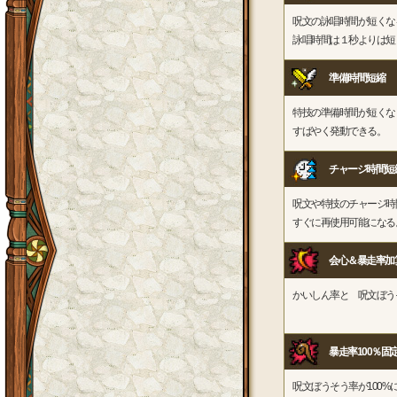
呪文の詠唱時間が短くな
詠唱時間は１秒よりは短
準備時間短縮
特技の準備時間が短くな
すばやく発動できる。
チャージ時間短
呪文や特技のチャージ時
すぐに再使用可能になる
会心＆暴走率加
かいしん率と 呪文ぼう
暴走率100％固
呪文ぼうそう率が100%