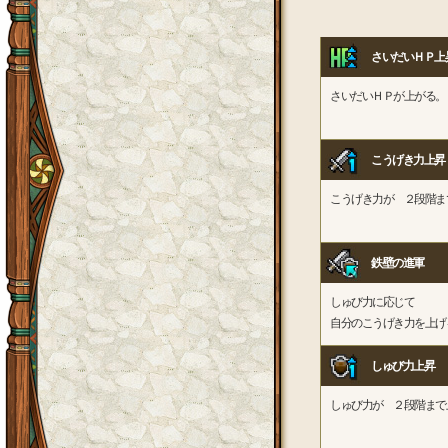
さいだいＨＰ上
さいだいＨＰが上がる。
こうげき力上昇
こうげき力が ２段階ま
鉄壁の進軍
しゅび力に応じて
自分のこうげき力を上げ
しゅび力上昇
しゅび力が ２段階まで