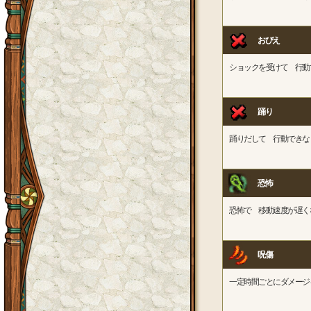
おびえ
ショックを受けて 行動
踊り
踊りだして 行動できな
恐怖
恐怖で 移動速度が遅く
呪傷
一定時間ごとにダメージ