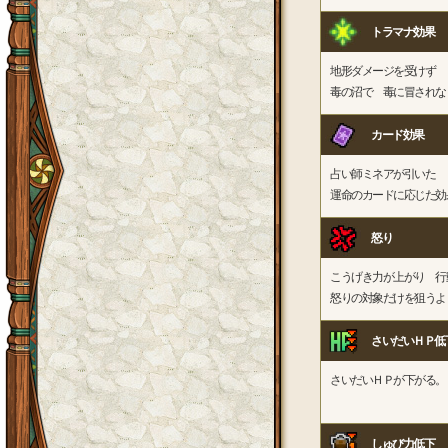
トラマナ効果
地形ダメージを受けず
毒の沼で 毒に冒されな
カード効果
占い師ミネアが引いた
運命のカードに応じた効
怒り
こうげき力が上がり 行
怒りの対象だけを狙うよ
さいだいＨＰ低
さいだいＨＰが下がる。
しゅび力低下