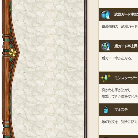
武器ガード率固
鎌装備時の 武器ガード
盾ガード率上昇
盾ガード率が上がる。
モンスターゾー
身かわし率が上がり
攻撃してきた敵をマヒさ
マホステ
敵の呪文を 完全に防ぐ