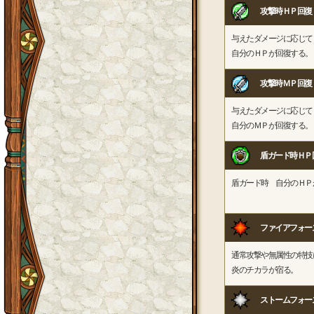
攻撃時ＨＰ回復
与えたダメージに応じて
自分のＨＰが回復する。
攻撃時ＭＰ回復
与えたダメージに応じて
自分のＭＰが回復する。
盾ガード時ＨＰ
盾ガード時 自分のＨＰ
ファイアフォー
通常攻撃や無属性の特技
炎のチカラが宿る。
ストームフォー