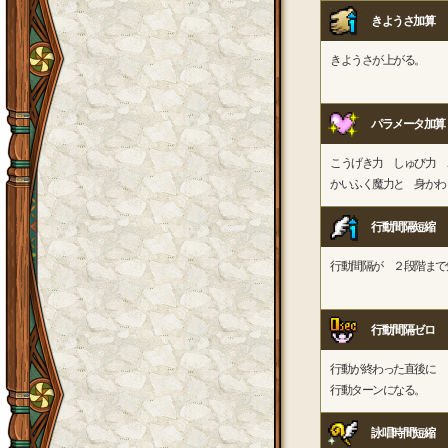
きようさ加算
きようさが上がる。
パラメータ加算
こうげき力 しゅび力 
かいふく魔力と 身かわ
行動間隔短縮
行動間隔が ２段階まで
行動間隔ゼロ
行動が終わった直後に
行動ターンになる。
詠唱時間短縮