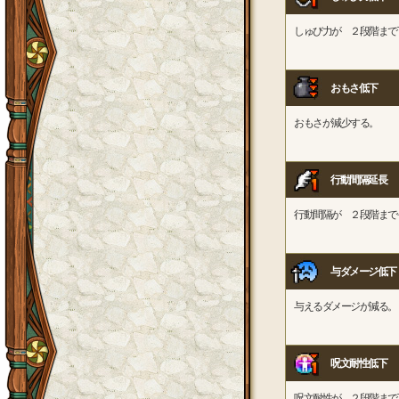
しゅび力が ２段階まで
おもさ低下
おもさが減少する。
行動間隔延長
行動間隔が ２段階まで
与ダメージ低下
与えるダメージが減る。
呪文耐性低下
呪文耐性が ２段階まで