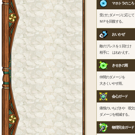
マホトラのころ
受けたダメージに応じて
ＭＰを回復する。
おいかぜ
敵のブレスを１回だけ
相手に はねかえす。
きせきの雨
仲間のダメージを
大きくいやす雨。
会心ガード
痛恨のいちげきや 呪文
ダメージを軽減する。
物理完全ガード