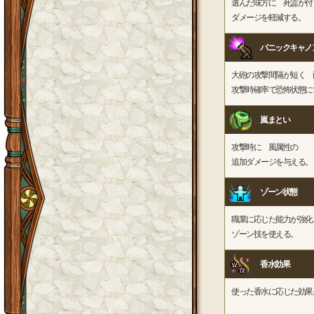
選んだ味方に 死霊が付
ダメージを軽減する。
パニックキャノ
大砲の攻撃間隔が短く 
攻撃時確率で恐怖状態に
嵐まとい
攻撃時に 風属性の
追加ダメージを与える。
ゾーン状態
職業に応じた能力が強化
ゾーン技を使える。
香水効果
使った香水に応じた効果