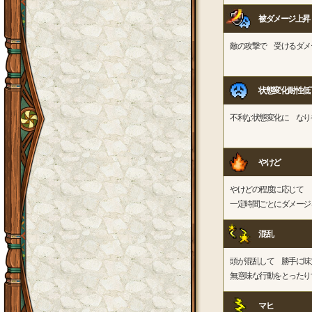
被ダメージ上昇
敵の攻撃で 受けるダメ
状態変化耐性低
不利な状態変化に なり
やけど
やけどの程度に応じて
一定時間ごとにダメージ
混乱
頭が混乱して 勝手に味
無意味な行動をとったり
マヒ