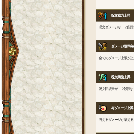
呪文威力上昇
呪文ダメージが ２段階
ダメージ限界突
全てのダメージ上限が上
呪文回復上昇
呪文回復量が ２段階ま
与ダメージ上昇
与えるダメージが増える