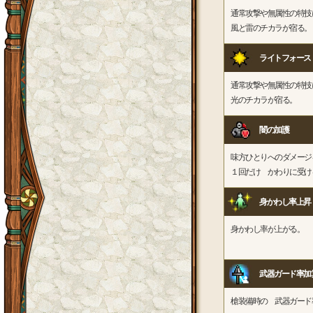
通常攻撃や無属性の特技
風と雷のチカラが宿る。
ライトフォース
通常攻撃や無属性の特技
光のチカラが宿る。
闇の加護
味方ひとりへのダメージ
１回だけ かわりに受け
身かわし率上昇
身かわし率が上がる。
武器ガード率加
槍装備時の 武器ガード