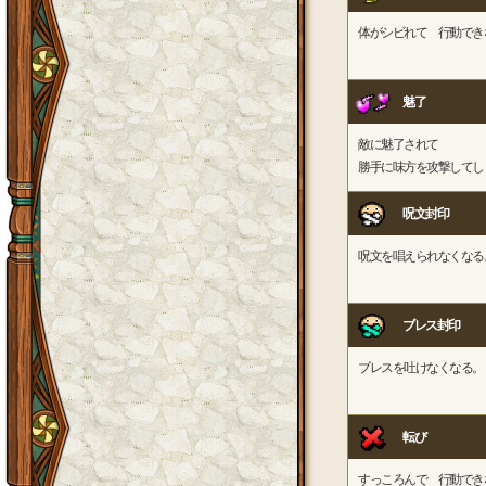
体がシビれて 行動でき
魅了
敵に魅了されて
勝手に味方を攻撃してし
呪文封印
呪文を唱えられなくなる
ブレス封印
ブレスを吐けなくなる。
転び
すっころんで 行動でき