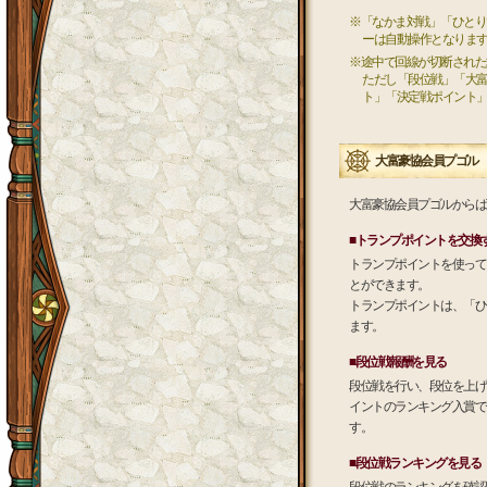
※「なかま対戦」「ひとり
ーは自動操作となりま
※途中で回線が切断された
ただし「段位戦」「大
ト」「決定戦ポイント
大富豪協会員プゴル
大富豪協会員プゴルからは
■トランプポイントを交換
トランプポイントを使って
とができます。
トランプポイントは、「ひ
ます。
■段位戦報酬を見る
段位戦を行い、段位を上げ
イントのランキング入賞で
す。
■段位戦ランキングを見る