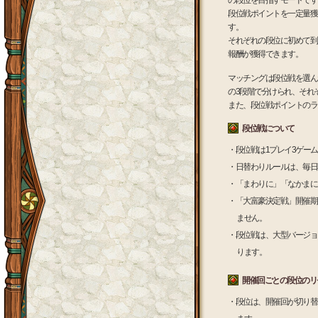
の段位を目指すモードです
段位戦ポイントを一定量獲
す。
それぞれの段位に初めて到
報酬が獲得できます。
マッチングは段位戦を選ん
の3段階で分けられ、それ
また、段位戦ポイントのラ
段位戦について
・段位戦は1プレイ3ゲー
・日替わりルールは、毎日朝
・「まわりに」「なかまに
・「大富豪決定戦」開催期
ません。
・段位戦は、大型バージョ
ります。
開催回ごとの段位のリ
・段位は、開催回が切り替