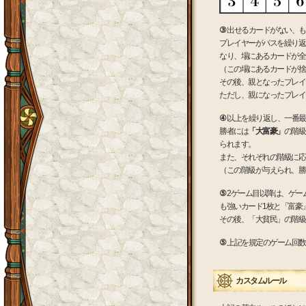
③
出せるカードがない、も
プレイヤーがパスを繰り返
なり、場にあるカードが全
（この場にあるカードが捨
その後、親となったプレイ
ただし、親になったプレイ
④
以上を繰り返し、一番最
勝者には
「大富豪」
の階級
られます。
また、それぞれの階級に応
（この階級が与えられ、勝
⑤
2ゲーム目以降は、ゲー
も強いカード1枚と「富豪
その後、「大貧民」の階級
⑤
上記を規定のゲーム回数
カスタムルール