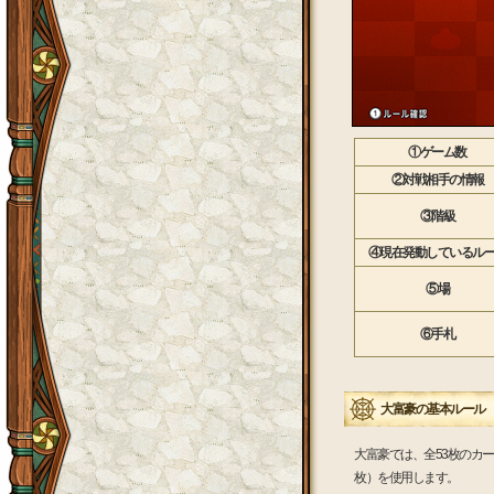
①ゲーム数
②対戦相手の情報
③階級
④現在発動しているル
⑤場
⑥手札
大富豪の基本ルール
大富豪では、全53枚のカ
枚）を使用します。