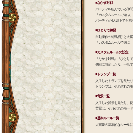
■なかま対戦
パーティを組んでいる仲間
「カスタムルールで遊ぶ」
パーティが4人以下でも遊
■ひとりで練習
自動操作の対戦相手と大富
「カスタムルールで遊ぶ」
■カスタムルールの設定
「なかま対戦」「ひとりで
個別に設定したり、一括で
■トランプ一覧
入手したトランプを見たり
トランプは、それぞれのモ
■背景一覧
入手した背景を見たり、使
背景は、それぞれのモード
■基本ルール一覧
大富豪の基本的なルールに