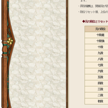
ます。
・昇段報酬は、開催回が切
・段位リセット後、上位の
◆元の段位とリセット
元の段位
十段超
十段強
十段
九段
八段
七段
六段
五段
四段
三段
二段
初段