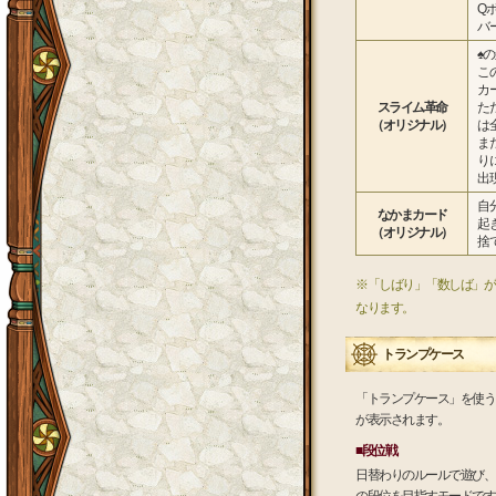
Q
バ
♠
こ
カ
スライム革命
た
（オリジナル）
は
ま
り
出
自
なかまカード
起
（オリジナル）
捨
※「しばり」「数しば」が
なります。
トランプケース
「トランプケース」を使う
が表示されます。
■段位戦
日替わりのルールで遊び、