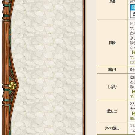
革命
通
同
す
次
き
階段
親
な
【
す
に
8斬り
8
連
る
しばり
場
【
で
2
カ
数しば
【
飛
J
スペ3返し
こ