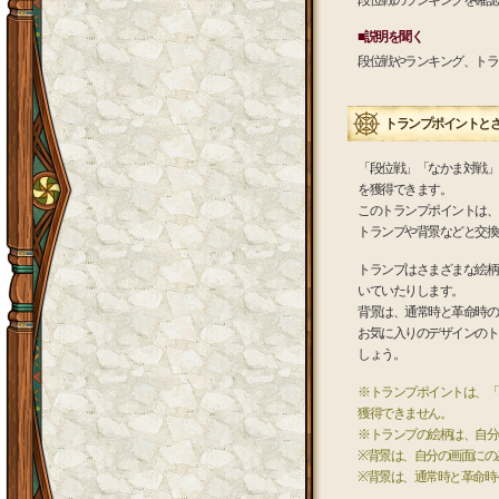
段位戦のランキングを確認
■説明を聞く
段位戦やランキング、トラ
トランプポイントと
「段位戦」「なかま対戦」
を獲得できます。
このトランプポイントは、
トランプや背景などと交換
トランプはさまざまな絵柄
いていたりします。
背景は、通常時と革命時の
お気に入りのデザインのト
しょう。
※トランプポイントは、「
獲得できません。
※トランプの絵柄は、自分
※背景は、自分の画面にの
※背景は、通常時と革命時