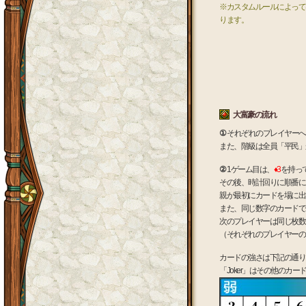
※カスタムルールによっては
ります。
大富豪の流れ
①
それぞれのプレイヤーへ
また、階級は全員「平民」
②
1ゲーム目は、
♦3
を持っ
その後、時計回りに順番に
親が最初にカードを場に出
また、同じ数字のカードで
次のプレイヤーは同じ枚数
（それぞれのプレイヤーの
カードの強さは下記の通り
「Joker」はその他の