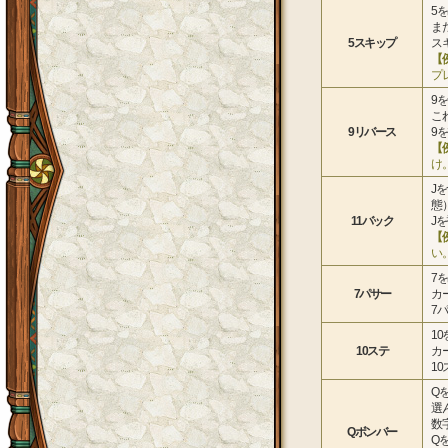
5
ま
5スキップ
ス
【
プ
9
こ
9リバース
9
【
け
J
態
11バック
J
【
い
7
7パサー
カ
7
1
10ステ
カ
1
Q
選
数
Qボンバー
Q