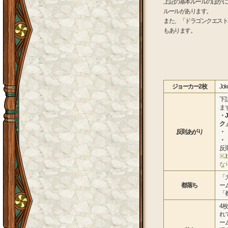
上記の基本ルールのほかに
ルールがあります。
また、「ドラゴンクエスト
もあります。
ジョーカー2枚
J
下
ま
・
ク
反則あがり
・
・
反
※
な
「
都落ち
ー
「
4
れ
ー