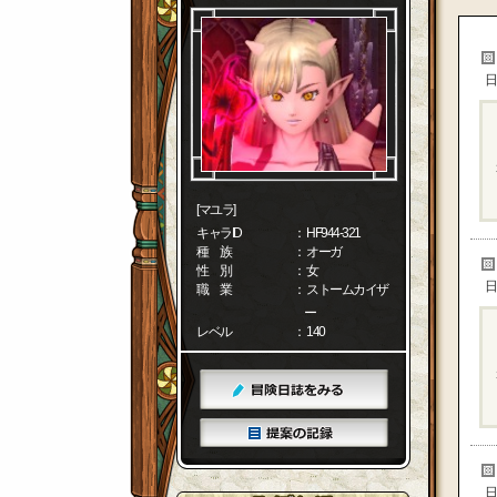
日
[マユラ]
キャラID
： HF944-321
種 族
： オーガ
性 別
： 女
日
職 業
： ストームカイザ
ー
レベル
： 140
日