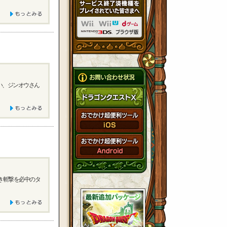
い、ジンオウさん
き斬撃を必中のタ