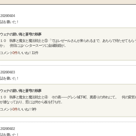
2026/04/04
誌を書いた！
ウェナの碧い海と蒼穹の執事
１０ 執事と魔女と魔法戦士と⑤ 「ではレゼールさんが来られるまで、あちらで待たせてもら
か」 傍目にはハンタースーツに金縁眼鏡が...
コメント
0件
/ いいね！
11
件
2026/04/03
誌を書いた！
ウェナの碧い海と蒼穹の執事
１０ 執事と魔女と魔法戦士と④ その夜――グレン城下町、裏通りの外れにて。 何の変哲
が連なっており、窓には外から板を打ち付...
コメント
0件
/ いいね！
9
件
2026/04/02
誌を書いた！