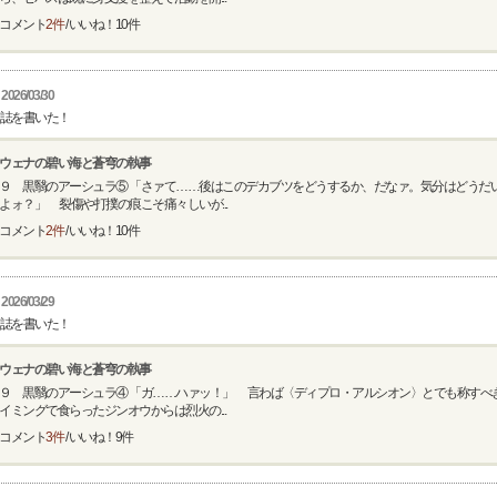
コメント
2件
/ いいね！
10
件
2026/03/30
誌を書いた！
ウェナの碧い海と蒼穹の執事
９ 黒翳のアーシュラ⑤ 「さァて……後はこのデカブツをどうするか、だなァ。気分はどうだ
よォ？」 裂傷や打撲の痕こそ痛々しいが...
コメント
2件
/ いいね！
10
件
2026/03/29
誌を書いた！
ウェナの碧い海と蒼穹の執事
９ 黒翳のアーシュラ④ 「ガ……ハァッ！」 言わば〈ディプロ・アルシオン〉とでも称すべ
イミングで食らったジンオウからは烈火の...
コメント
3件
/ いいね！
9
件