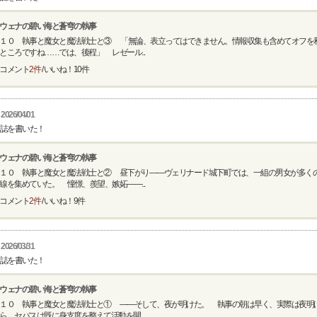
ウェナの碧い海と蒼穹の執事
１０ 執事と魔女と魔法戦士と③ 「無論、表立ってはできません。情報収集も含めてオフを
ところですね……では、後程」 レゼール...
コメント
2件
/ いいね！
10
件
2026/04/01
誌を書いた！
ウェナの碧い海と蒼穹の執事
１０ 執事と魔女と魔法戦士と② 昼下がり――ヴェリナード城下町では、一組の男女が多く
線を集めていた。 憧憬、羨望、嫉妬――...
コメント
2件
/ いいね！
9
件
2026/03/31
誌を書いた！
ウェナの碧い海と蒼穹の執事
１０ 執事と魔女と魔法戦士と① ――そして、夜が明けた。 執事の朝は早く、実際は夜明
ら、セバスは既に身支度を整えて活動を開...