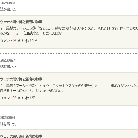
2026/03/28
誌を書いた！
ウェナの碧い海と蒼穹の執事
９ 黒翳のアーシュラ③ 「なるほど、確かに素晴らしいセンスだ。それだけに技が伴っていな
るがな……」 心底残念だ、と言わんばか...
コメント
0件
/ いいね！
10
件
2026/03/27
誌を書いた！
ウェナの碧い海と蒼穹の執事
９ 黒翳のアーシュラ② 「ヒュウ、こりゃまたスゲェのが来たなァ……」 粗暴なジンオウと
過ぎるオーガの女性を、シキョウが品定め...
コメント
0件
/ いいね！
9
件
2026/03/26
誌を書いた！
ウェナの碧い海と蒼穹の執事