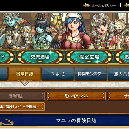
ルール & ポリシー
冒険日誌
思い出アルバム
サ
緒に冒険したキャラ履歴
マユラの冒険日誌