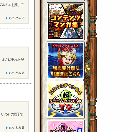
プルミエを擁して
、まさに垂れ下が
、いつもの様子で