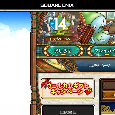
マユラのページ
一
紅蓮の羅刹王