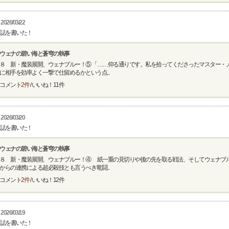
2026/03/22
誌を書いた！
ウェナの碧い海と蒼穹の執事
８ 新・魔装展開、ウェナブルー！⑤ 「……仰る通りです。私を拾ってくださったマスター・
に相手を効率よく一撃で仕留めるかという点...
コメント
2件
/ いいね！
11
件
2026/03/20
誌を書いた！
ウェナの碧い海と蒼穹の執事
８ 新・魔装展開、ウェナブルー！④ 紙一重の見切りや後の先を取る戦法、そしてウェナブ
からの連携による超必殺技とも言うべき竜闘...
コメント
2件
/ いいね！
12
件
2026/03/19
誌を書いた！