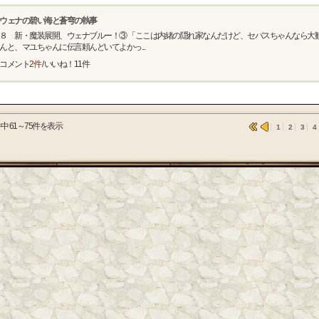
ウェナの碧い海と蒼穹の執事
８ 新・魔装展開、ウェナブルー！③ 「ここは内緒の隠れ家なんだけど、セバスちゃんなら大
んと、マユちゃんに伝言頼んどいてよかっ...
コメント
2件
/ いいね！
11
件
件中 61～75件を表示
1
2
3
4