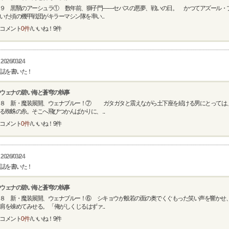
９ 黒翳のアーシュラ① 数年前、獅子門――セバスの悪夢、戦いの日。 かつてアズール・
いた頃の機甲戦団がキラーマシン隊を率い...
コメント
0件
/ いいね！
9
件
2026/03/24
誌を書いた！
ウェナの碧い海と蒼穹の執事
８ 新・魔装展開、ウェナブルー！⑦ ガタガタと震えながら土下座を続ける男にとっては
る蜘蛛の糸。そこへ飛びつかんばかりに、 ...
コメント
0件
/ いいね！
9
件
2026/03/24
誌を書いた！
ウェナの碧い海と蒼穹の執事
８ 新・魔装展開、ウェナブルー！⑥ シキョウが般若の面の奥でくぐもった笑い声を響かせ
肩を竦めてみせる。 「俺がしくじるはずァ...
コメント
0件
/ いいね！
9
件