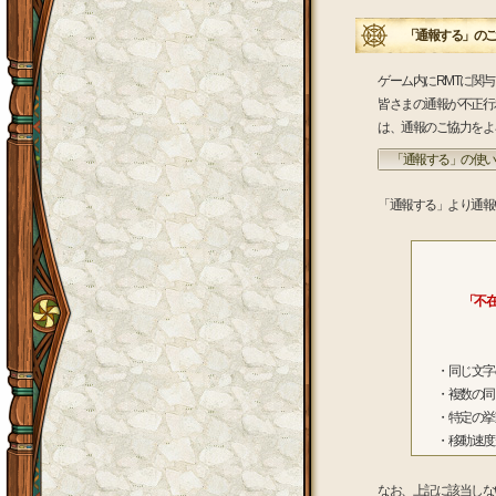
「通報する」のご
ゲーム内にRMTに関
皆さまの通報が不正行
は、通報のご協力をよ
「通報する」の使い
「通報する」より通報
「不
・同じ文字
・複数の同
・特定の挙
・移動速度
なお、上記に該当しな