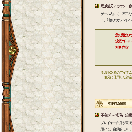
懲戒処分アカウント数
ゲーム内にて、不正な
ド、対象アカウントへ
［懲戒処分ア
［没収ゴール
［対処内容］
不正に獲
※ 没収対象のアイテ
強化に使用した錬金
不正行為関連
不在プレイ行為（自動
プレイヤー自身が直接
用いて、自動的にキャ