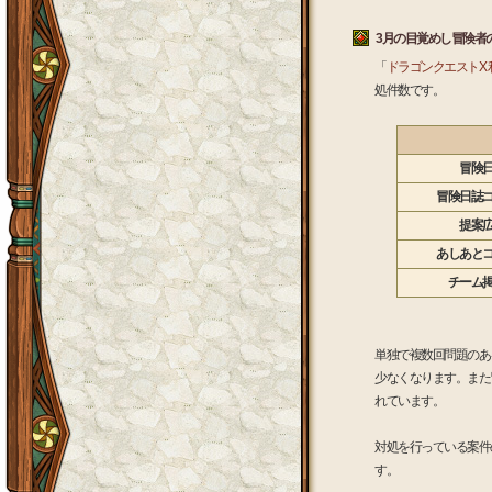
3月の目覚めし冒険者
「
ドラゴンクエストX 
処件数です。
冒険
冒険日誌
提案
あしあと
チーム
単独で複数回問題のあ
少なくなります。また
れています。
対処を行っている案件
す。