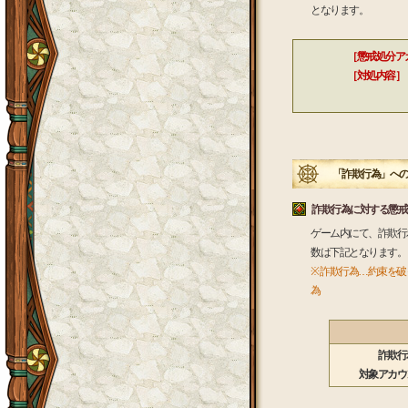
となります。
［懲戒処分ア
［対処内容］
「詐欺行為」への
詐欺行為に対する懲戒
ゲーム内にて、詐欺行
数は下記となります。
※ 詐欺行為…約束を
為
詐欺行
対象アカウ