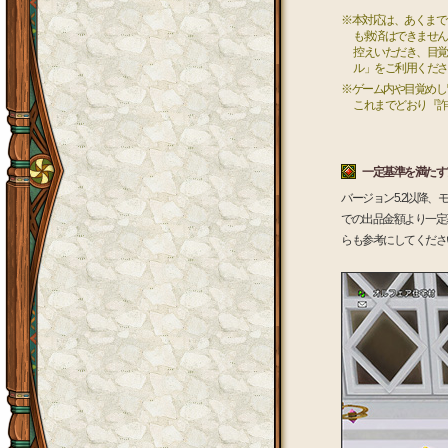
※本対応は、あくまで
も救済はできません
控えいただき、目覚
ル」をご利用くださ
※ゲーム内や目覚めし
これまでどおり『詐
一定基準を満たす
バージョン5.2以降
での出品金額より一定
らも参考にしてくださ