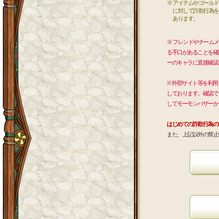
※ アイテムやゴール
に対して詐欺行為を
あります。
※ フレンドやチーム
る手口があることを確
ーのキャラに直接確認
※ 外部サイト等を利
しております。確認で
してモーモンバザーか
はじめての詐欺行為の
また、上記以外の禁止