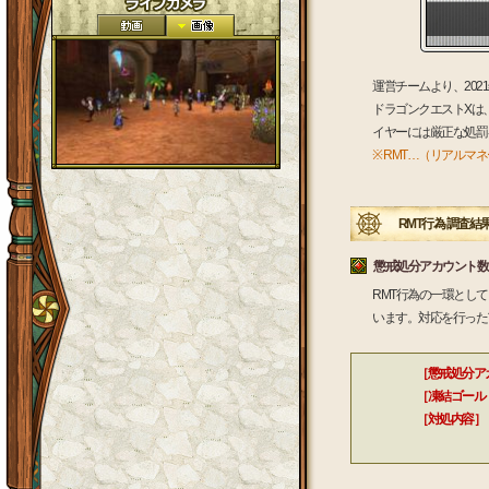
運営チームより、20
ドラゴンクエストXは
イヤーには厳正な処罰
※ RMT…（リアル
RMT行為 調査結
懲戒処分アカウント数
RMT行為の一環とし
います。対応を行った
［懲戒処分ア
［凍結ゴール
［対処内容］